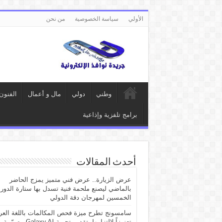
الأولي
سياسة الخصوصية
من نحن
وطني
دولي
مال و أعمال
الفنون
برامج تلفزية وإذاعية
أحدث المقالات
عرض الزيارة.. عرض فني متميز يمزج الحاضر
بالماضي ليصنع ملحمة فنية تسدل بها ستارة الدور
الخمسين لمهرجان دقة الدولي
سامسونج تطرح ميزة فحص المكالمات باللغة العرب
تعزيزاً لالتزامها بتقديم تجربة Galaxy AI مصمّمة