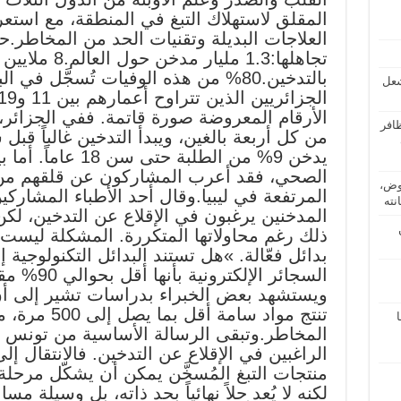
المقلق لاستهلاك التبغ في المنطقة، مع استع
العلاجات البديلة وتقنيات الحد من المخاطر.ح
تجاهلها:1.3 مليار
شعل
الأرقام المعروضة صورة قاتمة. ففي الجزائر، 
از” لظافر
من كل أربعة بالغين، ويبدأ التدخين غالباً ق
يدخن 9% من الطلبة حت
الصحي، فقد أعرب المشاركون عن قلقهم من 
عروض،
نته
المدخنين يرغبون في الإقلاع عن التدخين، لكن
ذلك رغم محاولاتها المتكررة. المشكلة ليست 
بدائل فعّالة. »هل تستند البدائل التكنولوجية
السجائر الإل
ويستشهد بعض الخبراء بدراسات تشير إلى أن ا
تنتج مواد سامة أ
ا
المخاطر.وتبقى الرسالة الأساسية من تونس د
الراغبين في الإقلاع عن التدخين. فالانتقال إلى
منتجات التبغ المُسخَّن يمكن أن يشكّل مرحلة ا
لكنه لا يُعد حلاً نهائياً بحد ذاته، بل وسيلة