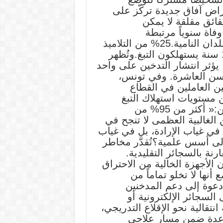
راض آفاق جديدة تركّز على
قائق مقلقة لا يمكن
 مدخن حول العالم.8 ملايين وفاة سنوياً مرتبطة
بالتدخين.80% من هذه الوفيات تُسجَّل في البلدان النامية.25% من التلاميذ
الجزائريين الذين تتراوح أعمارهم بين 11 و19 سنة يستهلكون التبغ.وتُظهر
يؤثر انتشار التدخين على واحد
بل سن العاشرة. وفي تونس،
ى سن 18 عاماً. أما بين العاملين في القطاع
مستويات استهلاك التبغ
المرتفعة في ليبيا.وقال أحد الأطباء المشاركين:« أكثر من 95% من
 الغالبية العظمى لا تنجح في
في غياب الإرادة، بل في غياب
 إلى أسس علمية؟تُقدَّر مخاطر
كترونية بأنها أقل بحوالي 90% مقارنة بالسجائر التقليدية.
لأجهزة الخالية من الاحتراق
قل بما يصل إلى 500 مرة، مع أنها لا تخلو تماماً من
عوة إلى دعم المدخنين
 السجائر الإلكترونية أو
نتقالية نحو الإقلاع التدريجي،
 مساعدة ضمن مسار علاجي