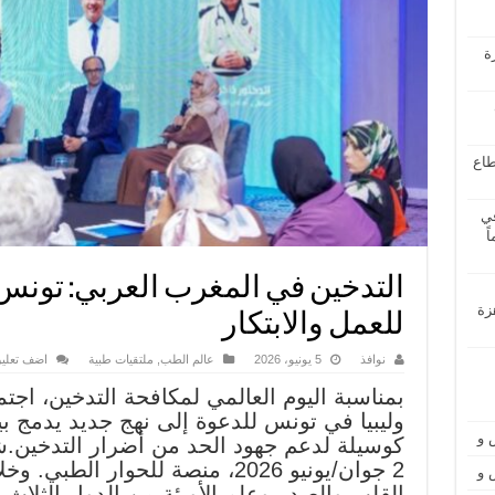
ة
طاع
في
قة بعد 14 عاماً
التدخين في المغرب العربي: تون
زة
للعمل والابتكار
نوافذ
5 يونيو، 2026
عالم الطب
,
ملتقيات طبية
اضف تعلي
بمناسبة اليوم العالمي لمكافحة التدخين، اجت
وليبيا في تونس للدعوة إلى نهج جديد يدمج بين
 و
كوسيلة لدعم جهود الحد من أضرار التدخين.شك
2 جوان/يونيو 2026، منصة للحوار ا
 و
القلب والصدر وعلم الأوبئة من الدول الثلاث 