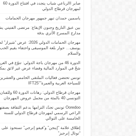
صابر االرباعي شباب يتجدد في افتتاح الدورة 60
لمهرجان قرطاج الدولي
ياسمين حمدان تبهر جمهور مهرجان الحمامات
بين عبق التاريخ وجنون الإيقاع: مرتضى الفتيتي ي
مدارج المسرح الأثري بدقة
مهرجان الحمامات الدولي 2026: عرض “شير
يوسف… حوار بلغة الموسيقى واحتفاء بقيم الحب
والسلام
الدورة 46 من مهرجان باجة الدولي: تنوّع في ال
شحّ في الموارد المالية وفضاء عرض غير لائق بمكا
تونس تحتضن فعاليات الملتقى الخامس والعشرين
للسياحة العربية والعمرة”IFT25″
مهرجان قرطاج الدولي: رهانات الدورة 60 وللفنان
التونسي 40 بالمئة من مجمل عروض المهرجان
Ooredoo تونس تجدّد التزامها بدعم الثقافة بصفته
الراعي الرسمي لمهرجان قرطاج الدولي للسنة
الخامسة على التوالي
إطلاق علامة “إينجن” و”فيفو إنرجي” تستحوذ على
“توتال إنرجيز”