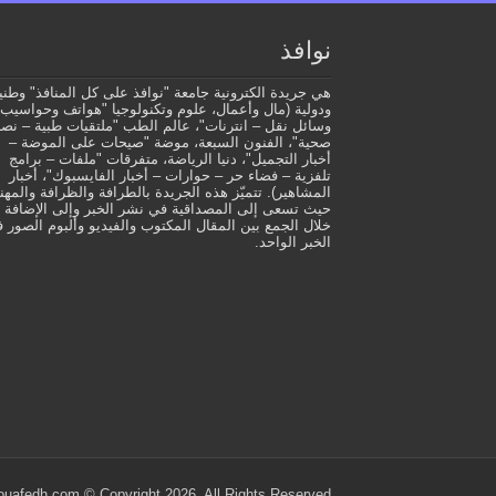
نوافذ
هي جريدة الكترونية جامعة "نوافذ على كل المنافذ" وطني
ودولية (مال وأعمال، علوم وتكنولوجيا "هواتف وحواسيب 
وسائل نقل – انترنات"، عالم الطب "ملتقيات طبية – نصا
صحية"، الفنون السبعة، موضة "صيحات على الموضة –
أخبار التجميل"، دنيا الرياضة، متفرقات "ملفات – برامج
تلفزية – فضاء حر – حوارات – أخبار الفايسبوك"، أخبار
المشاهير). تتميّز هذه الجريدة بالطرافة والظرافة والمهني
حيث تسعى إلى المصداقية في نشر الخبر وإلى الإضافة 
خلال الجمع بين المقال المكتوب والفيديو وألبوم الصور 
الخبر الواحد.
ouafedh.com © Copyright 2026, All Rights Reserved