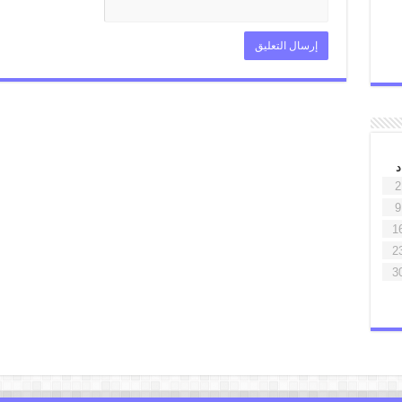
د
2
9
1
2
3