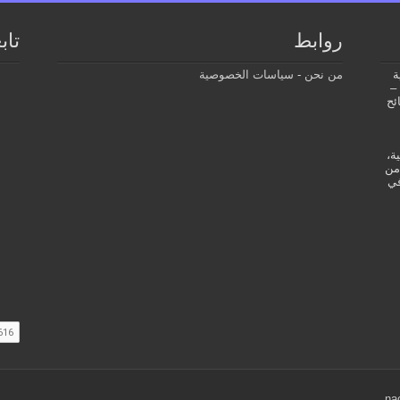
روابط
تاب
ة
من نحن
-
سياسات الخصوصية
–
ئح
ة،
من
في
na