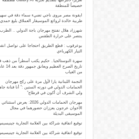
خصيصاً للمنطقة
ايقونة مصر مروى ناجي تضيء سماء دقة في سهر
طربية خالدة لروائع الموسيقار العملاق بليغ حمدي
شهرزاد هلال تفتتح مهرجان باجة الدولي .. الطرب
ينتصر على حرارة الطقس
بوعرقوب : قطع الطريق احتجاجا على تواصل انق
التيار الكهرباءي
سهرة النوستالجيا.. حكيم يكتب أسطراً من ذهب 
تاريخ الصرح العظيم ويعانق جمهور د
من الغياب
النجمة اللبنانية يارا لأول مرة على ركح مهرجان
الحمامات الدولي في دورته الستين :” أنا فنانة جاه
ولي الشرف أن أكون في قرطاج”
مهرجان الحمامات الدولي 2026: بعرض استثنائي
الأخوان عرجون يعززان حضورهما في مجال
الموسيقى البديلة
توقيع اتفاقية شراكة بين العلامة التجارية جينيسيس
توقيع اتفاقية شراكة بين العلامة التجارية جينيسيس