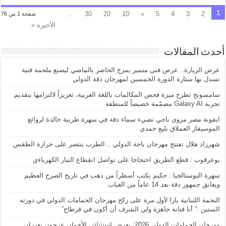
1
...
30
20
10
»
5
4
3
2
صفحة 1 من 76
الأخيرة »
أحدث المقالات
عرض الزيارة.. عرض فني متميز يمزج الحاضر بالماضي ليصنع ملحمة فنية
تسدل بها ستارة الدورة الخمسين لمهرجان دقة الدولي
سامسونج تطرح ميزة فحص المكالمات باللغة العربية، تعزيزاً لالتزامها بتقديم
تجربة Galaxy AI مصمّمة خصيصاً للمنطقة
ايقونة مصر مروى ناجي تضيء سماء دقة في سهرة طربية خالدة لروائع
الموسيقار العملاق بليغ حمدي
شهرزاد هلال تفتتح مهرجان باجة الدولي .. الطرب ينتصر على حرارة الطقس
بوعرقوب : قطع الطريق احتجاجا على تواصل انقطاع التيار الكهرباءي
سهرة النوستالجيا.. حكيم يكتب أسطراً من ذهب في تاريخ الصرح العظيم
ويعانق جمهور دقة بعد 14 عاماً من الغياب
النجمة اللبنانية يارا لأول مرة على ركح مهرجان الحمامات الدولي في دورته
الستين :” أنا فنانة جاهزة ولي الشرف أن أكون في قرطاج”
مهرجان الحمامات الدولي 2026: بعرض استثنائي الأخوان عرجون يعززان