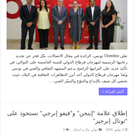
تعلن Ooredoo تونس، الرائدة في مجال الاتصالات، بكل فخر عن تجديد
رعايتها الرسمية لمهرجان قرطاج الدولي للسنة الخامسة على التوالي، في
تأكيد جديد على التزامها الراسخ بدعم المشهد الثقافي والفني في تونس.
ويُعدّ مهرجان قرطاج الدولي أحد أبرز التظاهرات الثقافية في البلاد، حيث
يحتفي كل صيف بالإبداع والتنوّع والتميّز الفني، …
أكمل القراءة »
إطلاق علامة “إينجن” و”فيفو إنرجي” تستحوذ على
“توتال إنرجيز”
3 يوليو، 2026
دولي
,
مال و أعمال
0