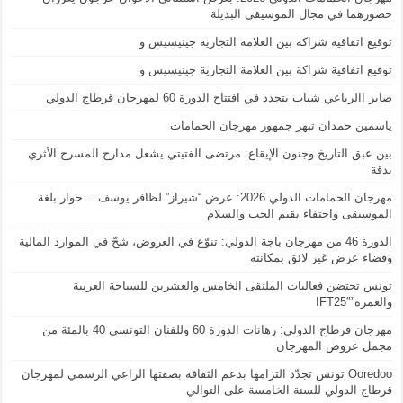
حضورهما في مجال الموسيقى البديلة
توقيع اتفاقية شراكة بين العلامة التجارية جينيسيس و
توقيع اتفاقية شراكة بين العلامة التجارية جينيسيس و
صابر االرباعي شباب يتجدد في افتتاح الدورة 60 لمهرجان قرطاج الدولي
ياسمين حمدان تبهر جمهور مهرجان الحمامات
بين عبق التاريخ وجنون الإيقاع: مرتضى الفتيتي يشعل مدارج المسرح الأثري
بدقة
مهرجان الحمامات الدولي 2026: عرض “شيراز” لظافر يوسف… حوار بلغة
الموسيقى واحتفاء بقيم الحب والسلام
الدورة 46 من مهرجان باجة الدولي: تنوّع في العروض، شحّ في الموارد المالية
وفضاء عرض غير لائق بمكانته
تونس تحتضن فعاليات الملتقى الخامس والعشرين للسياحة العربية
والعمرة”IFT25″
مهرجان قرطاج الدولي: رهانات الدورة 60 وللفنان التونسي 40 بالمئة من
مجمل عروض المهرجان
Ooredoo تونس تجدّد التزامها بدعم الثقافة بصفتها الراعي الرسمي لمهرجان
قرطاج الدولي للسنة الخامسة على التوالي