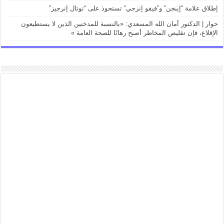
إطلاق علامة “إينجن” و”فيفو إنرجي” تستحوذ على “توتال إنرجيز”
حوار | الدكتور أمان الله المسعدي: «بالنسبة للمدخنين الذين لا يستطيعون
الإقلاع، فإن تقليص المخاطر أصبح رهانًا للصحة العامة »