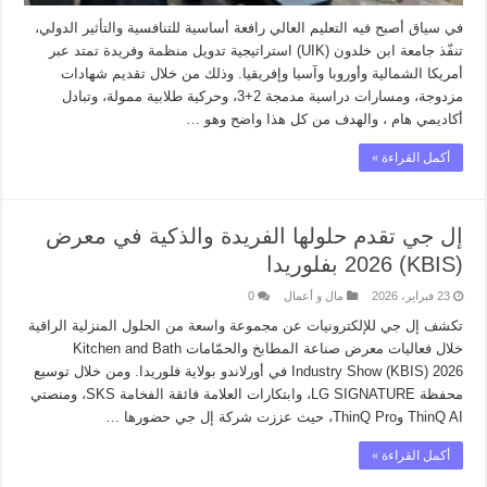
في سياق أصبح فيه التعليم العالي رافعة أساسية للتنافسية والتأثير الدولي،
تنفّذ جامعة ابن خلدون (UIK) استراتيجية تدويل منظمة وفريدة تمتد عبر
أمريكا الشمالية وأوروبا وآسيا وإفريقيا. وذلك من خلال تقديم شهادات
مزدوجة، ومسارات دراسية مدمجة 2+3، وحركية طلابية ممولة، وتبادل
أكاديمي هام ، والهدف من كل هذا واضح وهو …
أكمل القراءة »
إل جي تقدم حلولها الفريدة والذكية في معرض
(KBIS) 2026 بفلوريدا
23 فبراير، 2026
مال و أعمال
0
تكشف إل جي للإلكترونيات عن مجموعة واسعة من الحلول المنزلية الراقية
خلال فعاليات معرض صناعة المطابخ والحمّامات Kitchen and Bath
Industry Show (KBIS) 2026 في أورلاندو بولاية فلوريدا. ومن خلال توسيع
محفظة LG SIGNATURE، وابتكارات العلامة فائقة الفخامة SKS، ومنصتي
ThinQ AI وThinQ Pro، حيث عززت شركة إل جي حضورها …
أكمل القراءة »