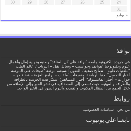
30
29
28
27
26
25
24
31
« يوليو
نوافذ
هي جريدة الكترونية جامعة "نوافذ على كل المنافذ" وطنية ودولية (مال وأعمال،
علوم وتكنولوجيا "هواتف وحواسيب – وسائل نقل – انترنات"، عالم الطب
"ملتقيات طبية – نصائح صحية"، الفنون السبعة، موضة "صيحات على الموضة –
أخبار التجميل"، دنيا الرياضة، متفرقات "ملفات – برامج تلفزية – فضاء حر –
حوارات – أخبار الفايسبوك"، أخبار المشاهير). تتميّز هذه الجريدة بالطرافة
والظرافة والمهنية، حيث تسعى إلى المصداقية في نشر الخبر وإلى الإضافة من
خلال الجمع بين المقال المكتوب والفيديو وألبوم الصور في الخبر الواحد.
روابط
من نحن
-
سياسات الخصوصية
تابعنا علي يوتيوب