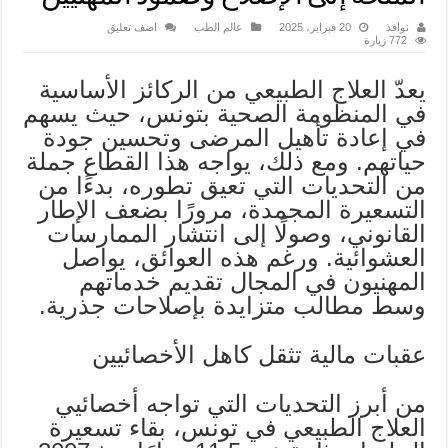
نوافذ
20 فبراير، 2025
عالم الطب
اضف تعليق
772 زيارة
يعدّ العلاج الطبيعي من الركائز الأساسية
في المنظومة الصحية بتونس، حيث يسهم
في إعادة تأهيل المرضى وتحسين جودة
حياتهم. ومع ذلك، يواجه هذا القطاع جملة
من التحديات التي تعيق تطوره، بدءًا من
التسعيرة المجمدة، مرورًا بضعف الإطار
القانوني، وصولًا إلى انتشار الممارسات
العشوائية. ورغم هذه العوائق، يواصل
المهنيون في المجال تقديم خدماتهم
وسط مطالب متزايدة بإصلاحات جذرية.
عقبات مالية تثقل كاهل الأخصائيين
من أبرز التحديات التي تواجه أخصائيي
العلاج الطبيعي في تونس، بقاء تسعيرة