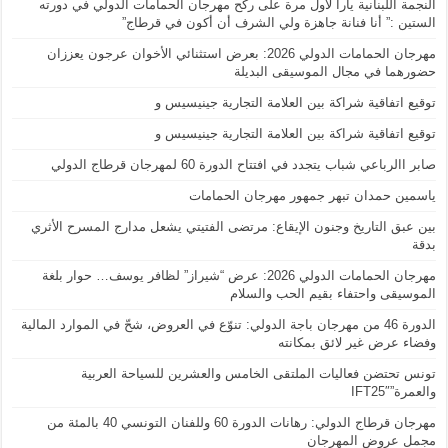
النجمة اللبنانية يارا لأول مرة على ركح مهرجان الحمامات الدولي في دورته
الستين :” أنا فنانة جاهزة ولي الشرف أن أكون في قرطاج”
مهرجان الحمامات الدولي 2026: بعرض استثنائي الأخوان عرجون يعززان
حضورهما في مجال الموسيقى البديلة
توقيع اتفاقية شراكة بين العلامة التجارية جينيسيس و
توقيع اتفاقية شراكة بين العلامة التجارية جينيسيس و
صابر االرباعي شباب يتجدد في افتتاح الدورة 60 لمهرجان قرطاج الدولي
ياسمين حمدان تبهر جمهور مهرجان الحمامات
بين عبق التاريخ وجنون الإيقاع: مرتضى الفتيتي يشعل مدارج المسرح الأثري
بدقة
مهرجان الحمامات الدولي 2026: عرض “شيراز” لظافر يوسف… حوار بلغة
الموسيقى واحتفاء بقيم الحب والسلام
الدورة 46 من مهرجان باجة الدولي: تنوّع في العروض، شحّ في الموارد المالية
وفضاء عرض غير لائق بمكانته
تونس تحتضن فعاليات الملتقى الخامس والعشرين للسياحة العربية
والعمرة”IFT25″
مهرجان قرطاج الدولي: رهانات الدورة 60 وللفنان التونسي 40 بالمئة من
مجمل عروض المهرجان