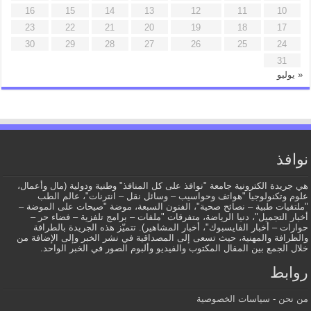
16
15
14
13
12
11
10
23
22
21
20
19
18
17
30
29
28
27
26
25
24
31
« يوليو
نوافذ
هي جريدة الكترونية جامعة "نوافذ على كل المنافذ" وطنية ودولية (مال وأعمال،
علوم وتكنولوجيا "هواتف وحواسيب – وسائل نقل – انترنات"، عالم الطب
"ملتقيات طبية – نصائح صحية"، الفنون السبعة، موضة "صيحات على الموضة –
أخبار التجميل"، دنيا الرياضة، متفرقات "ملفات – برامج تلفزية – فضاء حر –
حوارات – أخبار الفايسبوك"، أخبار المشاهير). تتميّز هذه الجريدة بالطرافة
والظرافة والمهنية، حيث تسعى إلى المصداقية في نشر الخبر وإلى الإضافة من
خلال الجمع بين المقال المكتوب والفيديو وألبوم الصور في الخبر الواحد.
روابط
من نحن
-
سياسات الخصوصية