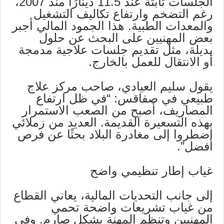
الجلسات ثابتة عند 11.5 دينارًا منذ 2007،
رغم التضخم وارتفاع تكاليف التشغيل
والمعدات الطبية. هذا الجمود المالي أجبر
بعض المهنيين على البحث عن حلول
بديلة، مثل تقديم جلسات علاجية مدمجة
أو الانتقال للعمل بالخارج.
يقول سليم العيادي، صاحب مركز علاج
طبيعي في صفاقس: “في ظل ارتفاع
المصاريف، أصبح من الصعب الاستمرار
بهذه التسعيرة القديمة. العديد من زملائي
اضطروا إلى مغادرة البلاد بحثًا عن فرص
أفضل”.
غياب إطار تنظيمي واضح
إلى جانب التحديات المالية، يعاني القطاع
من غياب تشريعات واضحة تحمي
المهنيين وتنظم المهنة بشكل صارم. وفي