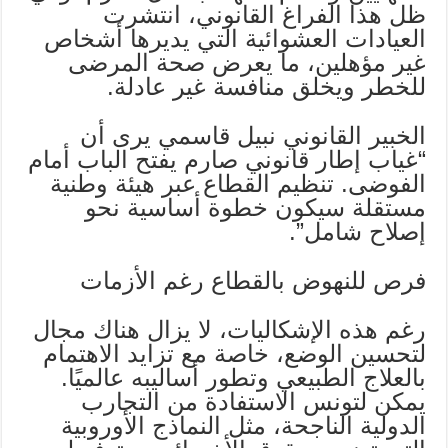
ظل هذا الفراغ القانوني، انتشرت
العيادات العشوائية التي يديرها أشخاص
غير مؤهلين، ما يعرض صحة المرضى
للخطر ويخلق منافسة غير عادلة.
الخبير القانوني نبيل قاسمي يرى أن
“غياب إطار قانوني صارم يفتح الباب أمام
الفوضى. تنظيم القطاع عبر هيئة وطنية
مستقلة سيكون خطوة أساسية نحو
إصلاح شامل”.
فرص للنهوض بالقطاع رغم الأزمات
رغم هذه الإشكاليات، لا يزال هناك مجال
لتحسين الوضع، خاصة مع تزايد الاهتمام
بالعلاج الطبيعي وتطور أساليبه عالميًا.
يمكن لتونس الاستفادة من التجارب
الدولية الناجحة، مثل النماذج الأوروبية