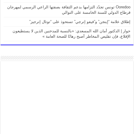
Ooredoo تونس تجدّد التزامها بدعم الثقافة بصفتها الراعي الرسمي لمهرجان
قرطاج الدولي للسنة الخامسة على التوالي
إطلاق علامة “إينجن” و”فيفو إنرجي” تستحوذ على “توتال إنرجيز”
حوار | الدكتور أمان الله المسعدي: «بالنسبة للمدخنين الذين لا يستطيعون
الإقلاع، فإن تقليص المخاطر أصبح رهانًا للصحة العامة »