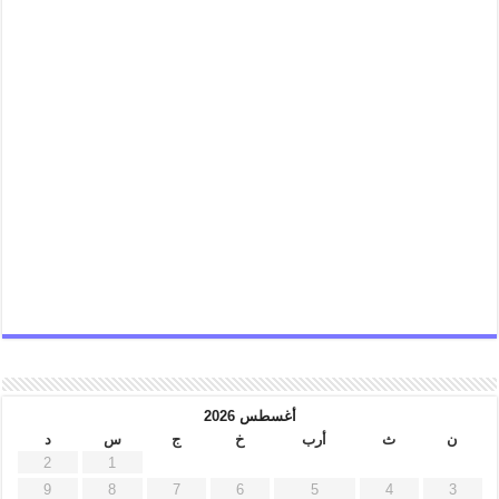
أغسطس 2026
ن
ث
أرب
خ
ج
س
د
2
1
9
8
7
6
5
4
3