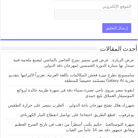
الموقع الإلكتروني
أحدث المقالات
عرض الزيارة.. عرض فني متميز يمزج الحاضر بالماضي ليصنع ملحمة فنية
تسدل بها ستارة الدورة الخمسين لمهرجان دقة الدولي
سامسونج تطرح ميزة فحص المكالمات باللغة العربية، تعزيزاً لالتزامها بتقديم
تجربة Galaxy AI مصمّمة خصيصاً للمنطقة
ايقونة مصر مروى ناجي تضيء سماء دقة في سهرة طربية خالدة لروائع
الموسيقار العملاق بليغ حمدي
شهرزاد هلال تفتتح مهرجان باجة الدولي .. الطرب ينتصر على حرارة الطقس
بوعرقوب : قطع الطريق احتجاجا على تواصل انقطاع التيار الكهرباءي
سهرة النوستالجيا.. حكيم يكتب أسطراً من ذهب في تاريخ الصرح العظيم
ويعانق جمهور دقة بعد 14 عاماً من الغياب