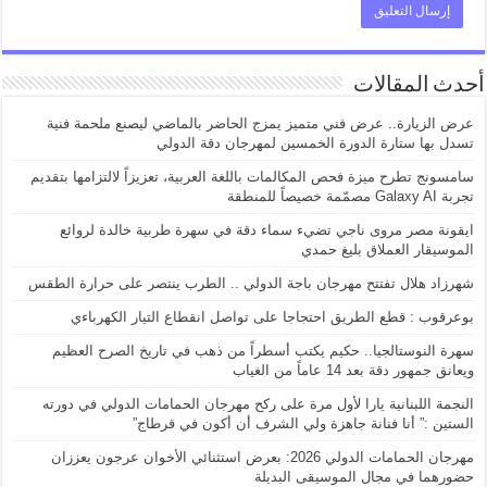
أحدث المقالات
عرض الزيارة.. عرض فني متميز يمزج الحاضر بالماضي ليصنع ملحمة فنية
تسدل بها ستارة الدورة الخمسين لمهرجان دقة الدولي
سامسونج تطرح ميزة فحص المكالمات باللغة العربية، تعزيزاً لالتزامها بتقديم
تجربة Galaxy AI مصمّمة خصيصاً للمنطقة
ايقونة مصر مروى ناجي تضيء سماء دقة في سهرة طربية خالدة لروائع
الموسيقار العملاق بليغ حمدي
شهرزاد هلال تفتتح مهرجان باجة الدولي .. الطرب ينتصر على حرارة الطقس
بوعرقوب : قطع الطريق احتجاجا على تواصل انقطاع التيار الكهرباءي
سهرة النوستالجيا.. حكيم يكتب أسطراً من ذهب في تاريخ الصرح العظيم
ويعانق جمهور دقة بعد 14 عاماً من الغياب
النجمة اللبنانية يارا لأول مرة على ركح مهرجان الحمامات الدولي في دورته
الستين :” أنا فنانة جاهزة ولي الشرف أن أكون في قرطاج”
مهرجان الحمامات الدولي 2026: بعرض استثنائي الأخوان عرجون يعززان
حضورهما في مجال الموسيقى البديلة