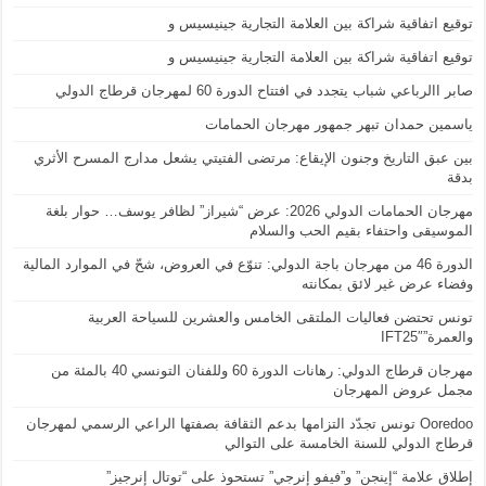
توقيع اتفاقية شراكة بين العلامة التجارية جينيسيس و
توقيع اتفاقية شراكة بين العلامة التجارية جينيسيس و
صابر االرباعي شباب يتجدد في افتتاح الدورة 60 لمهرجان قرطاج الدولي
ياسمين حمدان تبهر جمهور مهرجان الحمامات
بين عبق التاريخ وجنون الإيقاع: مرتضى الفتيتي يشعل مدارج المسرح الأثري
بدقة
مهرجان الحمامات الدولي 2026: عرض “شيراز” لظافر يوسف… حوار بلغة
الموسيقى واحتفاء بقيم الحب والسلام
الدورة 46 من مهرجان باجة الدولي: تنوّع في العروض، شحّ في الموارد المالية
وفضاء عرض غير لائق بمكانته
تونس تحتضن فعاليات الملتقى الخامس والعشرين للسياحة العربية
والعمرة”IFT25″
مهرجان قرطاج الدولي: رهانات الدورة 60 وللفنان التونسي 40 بالمئة من
مجمل عروض المهرجان
Ooredoo تونس تجدّد التزامها بدعم الثقافة بصفتها الراعي الرسمي لمهرجان
قرطاج الدولي للسنة الخامسة على التوالي
إطلاق علامة “إينجن” و”فيفو إنرجي” تستحوذ على “توتال إنرجيز”