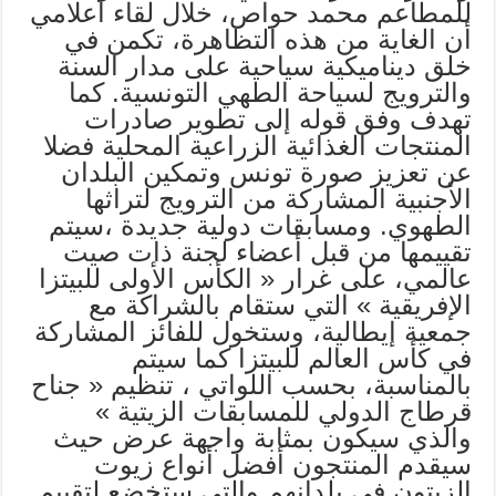
للمطاعم محمد حواص، خلال لقاء اعلامي
أن الغاية من هذه التظاهرة، تكمن في
خلق ديناميكية سياحية على مدار السنة
والترويج لسياحة الطهي التونسية. كما
تهدف وفق قوله إلى تطوير صادرات
المنتجات الغذائية الزراعية المحلية فضلا
عن تعزيز صورة تونس وتمكين البلدان
الأجنبية المشاركة من الترويج لتراثها
الطهوي. ومسابقات دولية جديدة ،سيتم
تقييمها من قبل أعضاء لجنة ذات صيت
عالمي، على غرار « الكأس الأولى للبيتزا
الإفريقية » التي ستقام بالشراكة مع
جمعية إيطالية، وستخول للفائز المشاركة
في كأس العالم للبيتزا كما سيتم
بالمناسبة، بحسب اللواتي ، تنظيم « جناح
قرطاج الدولي للمسابقات الزيتية »
والذي سيكون بمثابة واجهة عرض حيث
سيقدم المنتجون أفضل أنواع زيوت
الزيتون في بلدانهم والتي ستخضع لتقييم