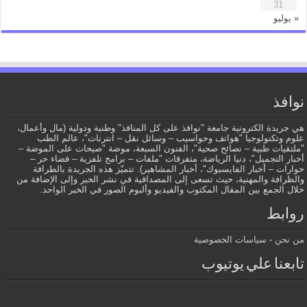
31
« يوليو
نوافذ
هي جريدة الكترونية جامعة "نوافذ على كل المنافذ" وطنية ودولية (مال وأعمال،
علوم وتكنولوجيا "هواتف وحواسيب – وسائل نقل – انترنات"، عالم الطب
"ملتقيات طبية – نصائح صحية"، الفنون السبعة، موضة "صيحات على الموضة –
أخبار التجميل"، دنيا الرياضة، متفرقات "ملفات – برامج تلفزية – فضاء حر –
حوارات – أخبار الفايسبوك"، أخبار المشاهير). تتميّز هذه الجريدة بالطرافة
والظرافة والمهنية، حيث تسعى إلى المصداقية في نشر الخبر وإلى الإضافة من
خلال الجمع بين المقال المكتوب والفيديو وألبوم الصور في الخبر الواحد.
روابط
من نحن
-
سياسات الخصوصية
تابعنا علي يوتيوب