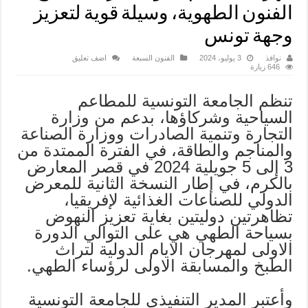
الفنون الطهوية، وسيلة قوية لتعزيز
وجهة تونس
نوافذ
3 يوليو، 2024
الفنون السبعة
اضف تعليق
646 زيارة
تنظم الجامعة التونسية للمطاعم
السياحية وشركاؤها، بدعم من وزارة
التجارة وتنمية الصادرات ووزارة الصناعة
والمناجم والطاقة، في الفترة الممتدة من
3 إلى 5 جويلية 2024 في قصر المعارض
بالكرم، في إطار النسخة الثانية للمعرض
الدولي للصناعات الغذائية لإفريقيا،
تظاهرتين دوليتين بغاية تعزيز النهوض
بسياحة الطهي هي على التوالي الدورة
الاولى لمهرجان الايام الدولية لتراث
الطبخ والمسابقة الاولى لرؤساء الطهي.
وأعتبر المدير التنفيذي للجامعة التونسية