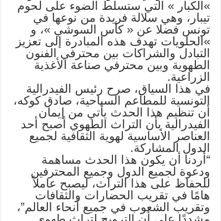
»الكبار » التي ستسلط الضوء على لحوم
تيبار، وهي سلالة فريدة من نوعها في
تونس فضلا عن « كأس السوشي »، و
»الحلويات تهدف هذه المبادرة إلى تعزيز
التبادل والشراكات بين محترفي الفنون
الطهوية وبين محترفي صناعة الأغذية
الزراعية.
في هذا السياق، صرح رئيس الفيدرالية
التونسية للمطاعم السياحية، صادق كوكه،
أن تنظيم هذا الحدث يأتي من إيمان
الفيدرالية بأن التراث الطهوي أصبح أحد
العناصر الأساسية لهوية الثقافية لجميع
الدول المشاركة.
“أردنا أن يكون هذا الحدث مساهمة
ودعوة لجميع الدول وجميع المحترفين
للحفاظ على هذا التراث، ليصبح عاملاً
هامًا في تقريب الحضارات والثقافات
وتقريب الشعوب في جميع أنحاء العالم”،
مشددًا على أن الترويج لتراث طهوي