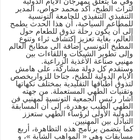
وفي ما يتعلق بمهرجان الايام الدولية
لتراث الطبخ، أكد محمد حواص، المدير
التنفيذي التنفيذي للجامعة التونسية
للمطاعم السياحية، أن هذا الحدث يطمح
إلى أن يكون رحلة تذوق للطعام حول
العالم، بغاية تعزيز إكتشاف ثراء وتنوع
المطبخ التونسي إضافة الى مطابخ العالم
وإلى تطوير الشبكات واللقاءات بين
مهنيي صناعة الأغذية الزراعية.
وستقدم كل دولة مشاركة، على هامش
الايام الدولية للطبخ، جناحا للزواريخصص
لتذوق أطباقها التقليدية بمختلف نكهاتها
وتقنيات الطهي المستعملة. من جهته
أشار رئيس الجمعية التونسية لمهنيي فن
الطهي الطيب بوهدرة، إلى أن المسابقة
الدولية الأولى لرؤساء الطهي ستعزز
التبادل بين المهنيين.
كما يتضمن برنامج هذه التظاهرة، أربع
مسابقات وهي « المواهب الشابة »، و