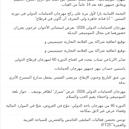
ويعانق جمهور دقة بعد 14 عاماً من الغياب
النجمة اللبنانية يارا لأول مرة على ركح مهرجان الحمامات الدولي في دورته
الستين :” أنا فنانة جاهزة ولي الشرف أن أكون في قرطاج”
مهرجان الحمامات الدولي 2026: بعرض استثنائي الأخوان عرجون يعززان
حضورهما في مجال الموسيقى البديلة
توقيع اتفاقية شراكة بين العلامة التجارية جينيسيس و
توقيع اتفاقية شراكة بين العلامة التجارية جينيسيس و
صابر االرباعي شباب يتجدد في افتتاح الدورة 60 لمهرجان قرطاج الدولي
ياسمين حمدان تبهر جمهور مهرجان الحمامات
بين عبق التاريخ وجنون الإيقاع: مرتضى الفتيتي يشعل مدارج المسرح الأثري
بدقة
مهرجان الحمامات الدولي 2026: عرض “شيراز” لظافر يوسف… حوار بلغة
الموسيقى واحتفاء بقيم الحب والسلام
الدورة 46 من مهرجان باجة الدولي: تنوّع في العروض، شحّ في الموارد المالية
وفضاء عرض غير لائق بمكانته
تونس تحتضن فعاليات الملتقى الخامس والعشرين للسياحة العربية
والعمرة”IFT25″