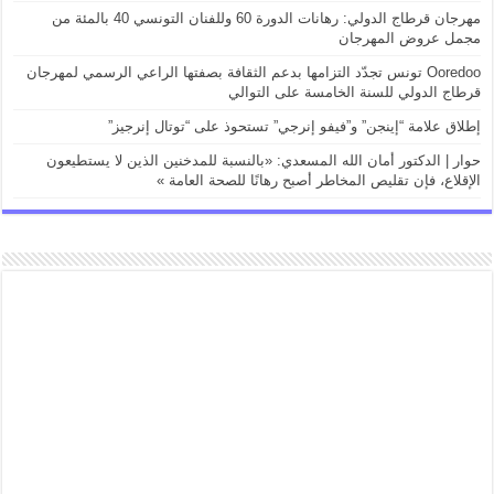
مهرجان قرطاج الدولي: رهانات الدورة 60 وللفنان التونسي 40 بالمئة من
مجمل عروض المهرجان
Ooredoo تونس تجدّد التزامها بدعم الثقافة بصفتها الراعي الرسمي لمهرجان
قرطاج الدولي للسنة الخامسة على التوالي
إطلاق علامة “إينجن” و”فيفو إنرجي” تستحوذ على “توتال إنرجيز”
حوار | الدكتور أمان الله المسعدي: «بالنسبة للمدخنين الذين لا يستطيعون
الإقلاع، فإن تقليص المخاطر أصبح رهانًا للصحة العامة »