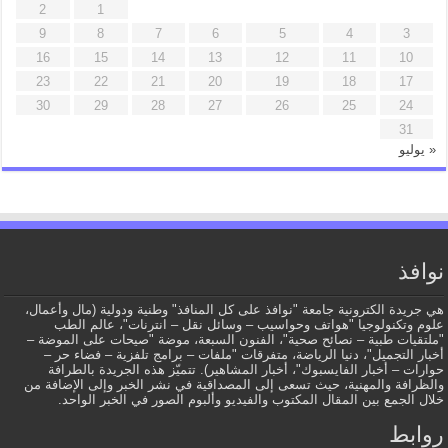
2
1
9
8
7
6
5
4
3
16
15
14
13
12
11
10
23
22
21
20
19
18
17
30
29
28
27
26
25
24
31
« يوليو
نوافذ
هي جريدة الكترونية جامعة "نوافذ على كل المنافذ" وطنية ودولية (مال وأعمال،
علوم وتكنولوجيا "هواتف وحواسيب – وسائل نقل – انترنات"، عالم الطب
"ملتقيات طبية – نصائح صحية"، الفنون السبعة، موضة "صيحات على الموضة –
أخبار التجميل"، دنيا الرياضة، متفرقات "ملفات – برامج تلفزية – فضاء حر –
حوارات – أخبار الفايسبوك"، أخبار المشاهير). تتميّز هذه الجريدة بالطرافة
والظرافة والمهنية، حيث تسعى إلى المصداقية في نشر الخبر وإلى الإضافة من
خلال الجمع بين المقال المكتوب والفيديو وألبوم الصور في الخبر الواحد.
روابط