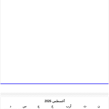
أغسطس 2026
ن
ث
أرب
خ
ج
س
د