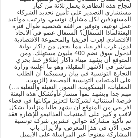
لنجاح هذه التظاهرة يعمل ثلاثة من كبار
مستشاري التصدير على تأمين تحديد الشركاء
المستهدفين لكل مشارك تونسي، وترتيب مواعيد
عمل نوعية، وتوفير مرافقة شخصية طوال فترة
البعثةلماذا السنغال؟ السنغال عضو في الاتحاد
الاقتصادي لغرب أفريقيا والمجموعة الاقتصادية
لدول غرب أفريقيا، مما يجعل من داكار بوابة
لدخول سوق تضم 400 مليون مستهلك. ومن
المتوقع أن يشهد ميناء داكار إطلاق خط بحري
مباشر في الأشهر المقبلة، وهو ما أعلنته وزارة
التجارة التونسية في بيان رسميكما أن الطلب
على المنتجات التونسية المصنعة (الزيوت،
المعلبات، البسكويت، التمور، التعبئة والتغليف…)
مهم جدا ويشهد نمواً متسارعاًوتُشكل هذه البعثة
فرصة استثنائية لشركاتنا لتعزيز مكانتها في فضاء
افريقي من المتوقع أن يشهد طلباً متزايداً بشكل
لافت و كبير على المنتجات الغذائيةو للإشارة فقد
تم تأكيد مشاركة حوالي عشرين شركة تونسية
حتى الآن في هذا المعرض، ولا يزال باب
المشاركة مفتوحاً عبر المراسلة على الايميل