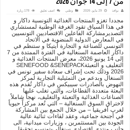
من 7 إلى 14 جوان 2026
نوافذ
29 مايو، 2026
وطني
اضف تعليق
178 زيارة
مجددا تغزو المنتجات الغذائية التونسية داكار و
في هذا السياق تقود الغرفة الوطنية لمستشاري
التصديرمشاركة الفاعلين الاقتصاديين التونسيين
في المعارض الدولية المنضوية في الاتحاد
التونسي للصناعة و التجارة أيتيكا و ستنظم في
داكار العاصمة السنغالية في الفترة الممتدة من 7
إلى 14 يونيو 2026، معرض المنتجات الغذائية و
التغليف و التعبئةSENEFOOD &SENEPACK
2026 وذلك تحت إشراف سعادة سفير تونس في
السنغال وبدعم من التمثيلية التجارية لمركز
النهوض بالصادرات سيبيكس في داكار تُقدم هذه
البعثة متعددة القطاعات، والتي تغلب عليها
الصناعات الغذائية والتعبئة والتغليف، نهجاً شاملاً
لاختراق السوق السنغالية – التي تُعد مركزاً حيوياً
لغرب أفريقيا – من خلال الجمع بين المشاركة
في أجنحة جماعية، وعقد لقاءات ثنائية عالية
الجودة بين المستثمرين ، وزيارات ميدانية، الى
جانب منتدى اقتصادي سنغالي-تونسيو تحقيقا