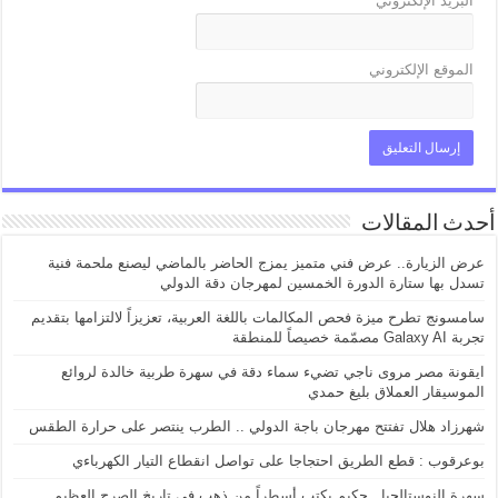
البريد الإلكتروني
*
الموقع الإلكتروني
أحدث المقالات
عرض الزيارة.. عرض فني متميز يمزج الحاضر بالماضي ليصنع ملحمة فنية
تسدل بها ستارة الدورة الخمسين لمهرجان دقة الدولي
سامسونج تطرح ميزة فحص المكالمات باللغة العربية، تعزيزاً لالتزامها بتقديم
تجربة Galaxy AI مصمّمة خصيصاً للمنطقة
ايقونة مصر مروى ناجي تضيء سماء دقة في سهرة طربية خالدة لروائع
الموسيقار العملاق بليغ حمدي
شهرزاد هلال تفتتح مهرجان باجة الدولي .. الطرب ينتصر على حرارة الطقس
بوعرقوب : قطع الطريق احتجاجا على تواصل انقطاع التيار الكهرباءي
سهرة النوستالجيا.. حكيم يكتب أسطراً من ذهب في تاريخ الصرح العظيم