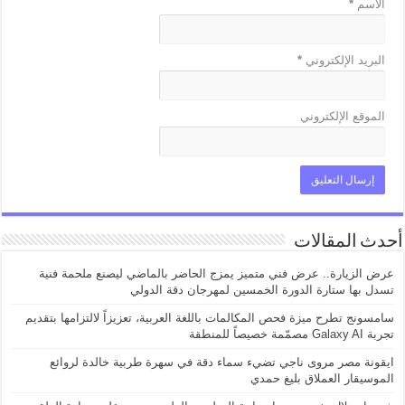
الاسم
*
البريد الإلكتروني
*
الموقع الإلكتروني
أحدث المقالات
عرض الزيارة.. عرض فني متميز يمزج الحاضر بالماضي ليصنع ملحمة فنية
تسدل بها ستارة الدورة الخمسين لمهرجان دقة الدولي
سامسونج تطرح ميزة فحص المكالمات باللغة العربية، تعزيزاً لالتزامها بتقديم
تجربة Galaxy AI مصمّمة خصيصاً للمنطقة
ايقونة مصر مروى ناجي تضيء سماء دقة في سهرة طربية خالدة لروائع
الموسيقار العملاق بليغ حمدي