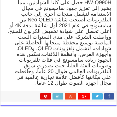
HW-Q990H حصل على كلتا الشهادتين، مما
يشير إلى تعزيز جهود سامسونج في مجال
الاستدامة لتشمل منتجات أخرى إلى جانب
التلفزيونات.أصبحت شاشة Neo QLED من
سامسونج في عام 2021 أول شاشة بدقة 4K أو
أعلى تحصل على شهادة تخفيض الكربون للمنتج.
وواصلت الشركة على مدى السنوات الست
الماضية توسيع محفظة منتجاتها الحاصلة على
شهادات، لتشمل تلفزيونات QLED، وOLED،
وأجهزة العرض، وأنظمة اللافتات.تعكس هذه
الجهود ريادة سامسونج في فئات تلفزيونات
وصوتيات الفئة العليا، حيث تصدرت سوق
التلفزيونات العالمي طوال 20 عاماً، وحافظت
على مكانتها كأفضل علامة تجارية عالمية في
مجال أجهزة الصوت طوال 12 عاماً.