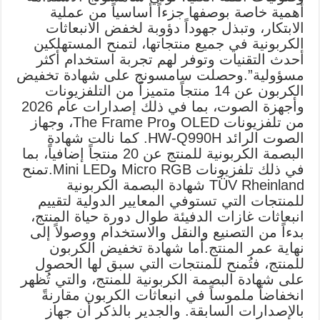
أهمية خاصة بوصفها جزءاً أساسياً من عملية
الابتكار، وتبذل جهوداً دؤوبة لخفض الانبعاثات
الكربونية في جميع منتجاتها، لتمنح المستهلكين
أحدث التقنيات وتوفر لهم تجربة استخدام أكثر
مسؤولية”.وحصلت سامسونج على شهادة تخفيض
الكربون عن 14 منتجاً متميزاً من التلفزيونات
وأجهزة الصوت، بما في ذلك إصدارات عام 2026
من تلفزيونات OLED وThe Frame Pro، وجهاز
الصوت الرائد HW-Q990H. كما نالت شهادة
البصمة الكربونية للمنتج عن 20 منتجاً إضافياً، بما
في ذلك تلفزيونات Micro RGB وMini LED.تمنح
TÜV Rheinland شهادة البصمة الكربونية
للمنتجات التي تستوفي المعايير الدولية لتقييم
انبعاثات غازات الدفيئة طوال دورة حياة المنتج،
بدءاً من التصنيع والنقل والاستخدام ووصولاً إلى
نهاية عمر المنتج.أما شهادة تخفيض الكربون
للمنتج، فتُمنح للمنتجات التي سبق لها الحصول
على شهادة البصمة الكربونية للمنتج، والتي تُظهر
انخفاضاً ملموساً في انبعاثات الكربون مقارنةً
بالإصدارات السابقة. والجدير بالذكر أن جهاز