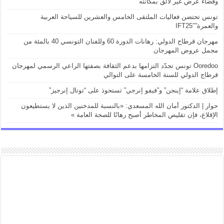
وفضاء عرض غير لائق بمكانته
تونس تحتضن فعاليات الملتقى الخامس والعشرين للسياحة العربية
والعمرة”IFT25″
مهرجان قرطاج الدولي: رهانات الدورة 60 وللفنان التونسي 40 بالمئة من
مجمل عروض المهرجان
Ooredoo تونس تجدّد التزامها بدعم الثقافة بصفتها الراعي الرسمي لمهرجان
قرطاج الدولي للسنة الخامسة على التوالي
إطلاق علامة “إينجن” و”فيفو إنرجي” تستحوذ على “توتال إنرجيز”
حوار | الدكتور أمان الله المسعدي: «بالنسبة للمدخنين الذين لا يستطيعون
الإقلاع، فإن تقليص المخاطر أصبح رهانًا للصحة العامة »