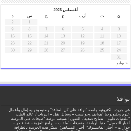
أغسطس 2026
ن
ث
أرب
خ
ج
س
د
2
1
9
8
7
6
5
4
3
16
15
14
13
12
11
10
23
22
21
20
19
18
17
30
29
28
27
26
25
24
31
« يوليو
نوافذ
هي جريدة الكترونية جامعة "نوافذ على كل المنافذ" وطنية ودولية (مال وأعمال،
علوم وتكنولوجيا "هواتف وحواسيب – وسائل نقل – انترنات"، عالم الطب
"ملتقيات طبية – نصائح صحية"، الفنون السبعة، موضة "صيحات على الموضة –
أخبار التجميل"، دنيا الرياضة، متفرقات "ملفات – برامج تلفزية – فضاء حر –
حوارات – أخبار الفايسبوك"، أخبار المشاهير). تتميّز هذه الجريدة بالطرافة