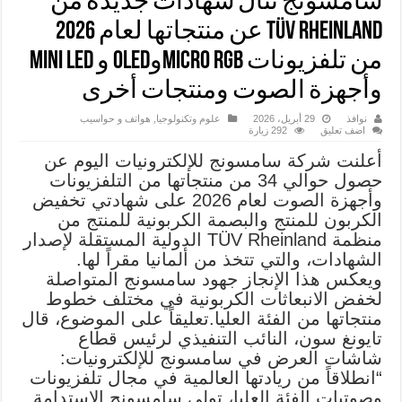
سامسونج تنال شهادات جديدة من
TÜV Rheinland عن منتجاتها لعام 2026
من تلفزيونات Micro RGBوOLED و Mini LED
وأجهزة الصوت ومنتجات أخرى
نوافذ
29 أبريل، 2026
علوم وتكنولوجيا
,
هواتف و حواسيب
اضف تعليق
292 زيارة
أعلنت شركة سامسونج للإلكترونيات اليوم عن
حصول حوالي 34 من منتجاتها من التلفزيونات
وأجهزة الصوت لعام 2026 على شهادتي تخفيض
الكربون للمنتج والبصمة الكربونية للمنتج من
منظمة TÜV Rheinland الدولية المستقلة لإصدار
الشهادات، والتي تتخذ من ألمانيا مقراً لها.
ويعكس هذا الإنجاز جهود سامسونج المتواصلة
لخفض الانبعاثات الكربونية في مختلف خطوط
منتجاتها من الفئة العليا.تعليقاً على الموضوع، قال
تايونغ سون، النائب التنفيذي لرئيس قطاع
شاشات العرض في سامسونج للإلكترونيات:
“انطلاقاً من ريادتها العالمية في مجال تلفزيونات
وصوتيات الفئة العليا، تولي سامسونج الاستدامة