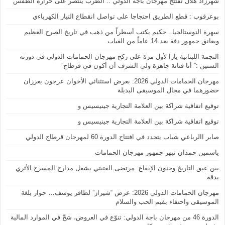
شهرزاد هلال تفتتح مهرجان باجة الدولي .. الطرب ينتصر على حرارة الطقس
بوعرقوب : قطع الطريق احتجاجا على تواصل انقطاع التيار الكهرباءي
سهرة النوستالجيا.. حكيم يكتب أسطراً من ذهب في تاريخ الصرح العظيم
ويعانق جمهور دقة بعد 14 عاماً من الغياب
النجمة اللبنانية يارا لأول مرة على ركح مهرجان الحمامات الدولي في دورته
الستين :” أنا فنانة جاهزة ولي الشرف أن أكون في قرطاج”
مهرجان الحمامات الدولي 2026: بعرض استثنائي الأخوان عرجون يعززان
حضورهما في مجال الموسيقى البديلة
توقيع اتفاقية شراكة بين العلامة التجارية جينيسيس و
توقيع اتفاقية شراكة بين العلامة التجارية جينيسيس و
صابر االرباعي شباب يتجدد في افتتاح الدورة 60 لمهرجان قرطاج الدولي
ياسمين حمدان تبهر جمهور مهرجان الحمامات
بين عبق التاريخ وجنون الإيقاع: مرتضى الفتيتي يشعل مدارج المسرح الأثري
بدقة
مهرجان الحمامات الدولي 2026: عرض “شيراز” لظافر يوسف… حوار بلغة
الموسيقى واحتفاء بقيم الحب والسلام
الدورة 46 من مهرجان باجة الدولي: تنوّع في العروض، شحّ في الموارد المالية