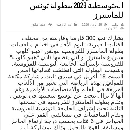
المتوسطية 2026 ببطولة تونس
للماسترز
نوافذ
18 أبريل، 2026
دنيا الرياضة
اضف تعليق
303 زيارة
يشارك نحو 300 فارسا وفارسة من مختلف
الفئات العمرية، اليوم الأحد في اختتام منافسات
بطولة الماسترز للفروسية بتونس “هيبو كلوب
سبرينغ ماسترز” والتي ينظمها نادي “هيبو كلوب”
للفروسية بإشراف الجامعة التونسية للفروسية.
وشهدت البطولة التي انطلقت فعالياتها أمس
السبت 18 أفريل في سيدي ثابت مشاركة مكثفة
للمولعين بهذه الرياضة التي تعتبر من الألعاب
العريقة في العالم والاختصاصات الأولمبية رغم
أنها لا تزال تبحث عن توسيع شعبيتها في تونس..
وتقام بطولة الماسترز للفروسية في نسختها
الثانية تحت إشراف الجامعة التونسية للفروسية
وتقام المنافسات في مسابقتي القفز على
الحواجز في 6 فئات بحسب درجة ارتفاع الحاجز
ومسابقة القوة والتحمل وذلك بمشاركة أبرز