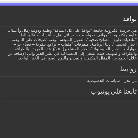
نوافذ
هي جريدة الكترونية جامعة "نوافذ على كل المنافذ" وطنية ودولية (مال وأعمال،
علوم وتكنولوجيا "هواتف وحواسيب – وسائل نقل – انترنات"، عالم الطب
"ملتقيات طبية – نصائح صحية"، الفنون السبعة، موضة "صيحات على الموضة –
أخبار التجميل"، دنيا الرياضة، متفرقات "ملفات – برامج تلفزية – فضاء حر –
حوارات – أخبار الفايسبوك"، أخبار المشاهير). تتميّز هذه الجريدة بالطرافة
والظرافة والمهنية، حيث تسعى إلى المصداقية في نشر الخبر وإلى الإضافة من
خلال الجمع بين المقال المكتوب والفيديو وألبوم الصور في الخبر الواحد.
روابط
من نحن
-
سياسات الخصوصية
تابعنا علي يوتيوب