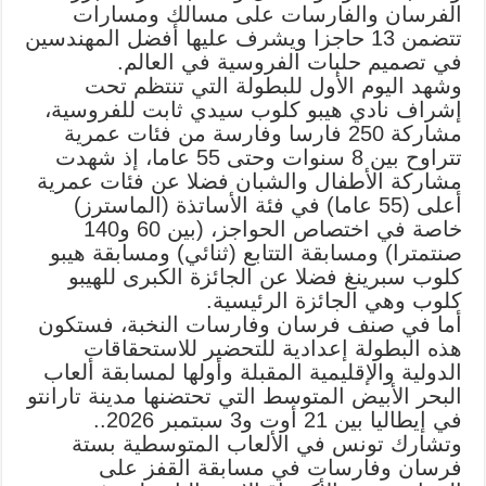
الفرسان والفارسات على مسالك ومسارات
تتضمن 13 حاجزا ويشرف عليها أفضل المهندسين
في تصميم حلبات الفروسية في العالم.
وشهد اليوم الأول للبطولة التي تنتظم تحت
إشراف نادي هيبو كلوب سيدي ثابت للفروسية،
مشاركة 250 فارسا وفارسة من فئات عمرية
تتراوح بين 8 سنوات وحتى 55 عاما، إذ شهدت
مشاركة الأطفال والشبان فضلا عن فئات عمرية
أعلى (55 عاما) في فئة الأساتذة (الماسترز)
خاصة في اختصاص الحواجز، (بين 60 و140
صنتمترا) ومسابقة التتابع (ثنائي) ومسابقة هيبو
كلوب سبرينغ فضلا عن الجائزة الكبرى للهيبو
كلوب وهي الجائزة الرئيسية.
أما في صنف فرسان وفارسات النخبة، فستكون
هذه البطولة إعدادية للتحضير للاستحقاقات
الدولية والإقليمية المقبلة وأولها لمسابقة ألعاب
البحر الأبيض المتوسط التي تحتضنها مدينة تارانتو
في إيطاليا بين 21 أوت و3 سبتمبر 2026..
وتشارك تونس في الألعاب المتوسطية بستة
فرسان وفارسات في مسابقة القفز على