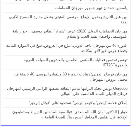
ياسمين حمدان تبهر جمهور مهرجان الحمامات
بين عبق التاريخ وجنون الإيقاع: مرتضى الفتيتي يشعل مدارج المسرح الأثري
بدقة
مهرجان الحمامات الدولي 2026: عرض “شيراز” لظافر يوسف… حوار بلغة
الموسيقى واحتفاء بقيم الحب والسلام
الدورة 46 من مهرجان باجة الدولي: تنوّع في العروض، شحّ في الموارد المالية
وفضاء عرض غير لائق بمكانته
تونس تحتضن فعاليات الملتقى الخامس والعشرين للسياحة العربية
والعمرة”IFT25″
مهرجان قرطاج الدولي: رهانات الدورة 60 وللفنان التونسي 40 بالمئة من
مجمل عروض المهرجان
Ooredoo تونس تجدّد التزامها بدعم الثقافة بصفتها الراعي الرسمي لمهرجان
قرطاج الدولي للسنة الخامسة على التوالي
إطلاق علامة “إينجن” و”فيفو إنرجي” تستحوذ على “توتال إنرجيز”
حوار | الدكتور أمان الله المسعدي: «بالنسبة للمدخنين الذين لا يستطيعون
الإقلاع، فإن تقليص المخاطر أصبح رهانًا للصحة العامة »