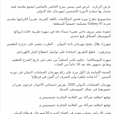
عرض الزيارة.. عرض فني متميز يمزج الحاضر بالماضي ليصنع ملحمة فنية
تسدل بها ستارة الدورة الخمسين لمهرجان دقة الدولي
سامسونج تطرح ميزة فحص المكالمات باللغة العربية، تعزيزاً لالتزامها بتقديم
تجربة Galaxy AI مصمّمة خصيصاً للمنطقة
ايقونة مصر مروى ناجي تضيء سماء دقة في سهرة طربية خالدة لروائع
الموسيقار العملاق بليغ حمدي
شهرزاد هلال تفتتح مهرجان باجة الدولي .. الطرب ينتصر على حرارة الطقس
بوعرقوب : قطع الطريق احتجاجا على تواصل انقطاع التيار الكهرباءي
سهرة النوستالجيا.. حكيم يكتب أسطراً من ذهب في تاريخ الصرح العظيم
ويعانق جمهور دقة بعد 14 عاماً من الغياب
النجمة اللبنانية يارا لأول مرة على ركح مهرجان الحمامات الدولي في دورته
الستين :” أنا فنانة جاهزة ولي الشرف أن أكون في قرطاج”
مهرجان الحمامات الدولي 2026: بعرض استثنائي الأخوان عرجون يعززان
حضورهما في مجال الموسيقى البديلة
توقيع اتفاقية شراكة بين العلامة التجارية جينيسيس و
توقيع اتفاقية شراكة بين العلامة التجارية جينيسيس و
صابر االرباعي شباب يتجدد في افتتاح الدورة 60 لمهرجان قرطاج الدولي