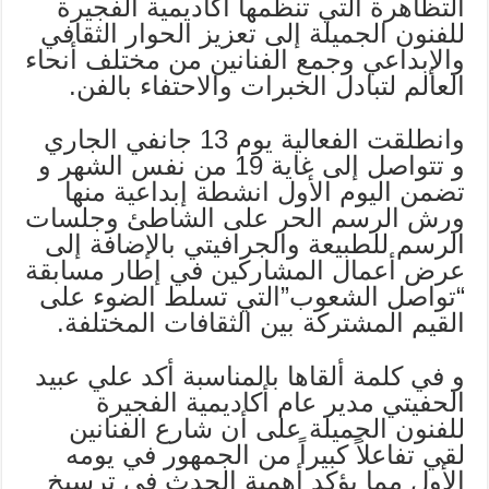
التظاهرة التي تنظمها أكاديمية الفجيرة
للفنون الجميلة إلى تعزيز الحوار الثقافي
والإبداعي وجمع الفنانين من مختلف أنحاء
العالم لتبادل الخبرات والاحتفاء بالفن.
وانطلقت الفعالية يوم 13 جانفي الجاري
و تتواصل إلى غاية 19 من نفس الشهر و
تضمن اليوم الأول انشطة إبداعية منها
ورش الرسم الحر على الشاطئ وجلسات
الرسم للطبيعة والجرافيتي بالإضافة إلى
عرض أعمال المشاركين في إطار مسابقة
“تواصل الشعوب”التي تسلط الضوء على
القيم المشتركة بين الثقافات المختلفة.
و في كلمة ألقاها بالمناسبة أكد علي عبيد
الحفيتي مدير عام أكاديمية الفجيرة
للفنون الجميلة على أن شارع الفنانين
لقي تفاعلاً كبيراً من الجمهور في يومه
الأول مما يؤكد أهمية الحدث في ترسيخ