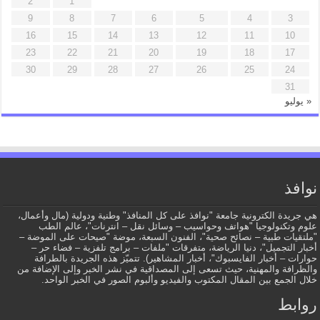
2
1
9
8
7
6
5
4
3
16
15
14
13
12
11
10
23
22
21
20
19
18
17
30
29
28
27
26
25
24
31
« يوليو
نوافذ
هي جريدة الكترونية جامعة "نوافذ على كل المنافذ" وطنية ودولية (مال وأعمال،
علوم وتكنولوجيا "هواتف وحواسيب – وسائل نقل – انترنات"، عالم الطب
"ملتقيات طبية – نصائح صحية"، الفنون السبعة، موضة "صيحات على الموضة –
أخبار التجميل"، دنيا الرياضة، متفرقات "ملفات – برامج تلفزية – فضاء حر –
حوارات – أخبار الفايسبوك"، أخبار المشاهير). تتميّز هذه الجريدة بالطرافة
والظرافة والمهنية، حيث تسعى إلى المصداقية في نشر الخبر وإلى الإضافة من
خلال الجمع بين المقال المكتوب والفيديو وألبوم الصور في الخبر الواحد.
روابط