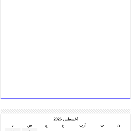
أغسطس 2026
ن
ث
أرب
خ
ج
س
د