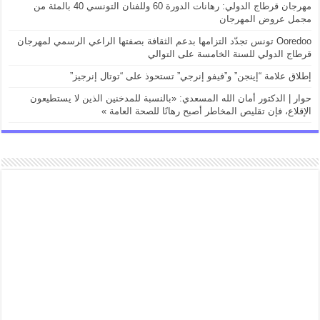
مهرجان قرطاج الدولي: رهانات الدورة 60 وللفنان التونسي 40 بالمئة من
مجمل عروض المهرجان
Ooredoo تونس تجدّد التزامها بدعم الثقافة بصفتها الراعي الرسمي لمهرجان
قرطاج الدولي للسنة الخامسة على التوالي
إطلاق علامة “إينجن” و”فيفو إنرجي” تستحوذ على “توتال إنرجيز”
حوار | الدكتور أمان الله المسعدي: «بالنسبة للمدخنين الذين لا يستطيعون
الإقلاع، فإن تقليص المخاطر أصبح رهانًا للصحة العامة »