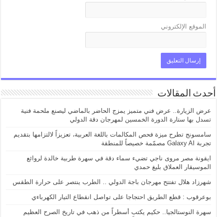
الموقع الإلكتروني
أحدث المقالات
عرض الزيارة.. عرض فني متميز يمزج الحاضر بالماضي ليصنع ملحمة فنية
تسدل بها ستارة الدورة الخمسين لمهرجان دقة الدولي
سامسونج تطرح ميزة فحص المكالمات باللغة العربية، تعزيزاً لالتزامها بتقديم
تجربة Galaxy AI مصمّمة خصيصاً للمنطقة
ايقونة مصر مروى ناجي تضيء سماء دقة في سهرة طربية خالدة لروائع
الموسيقار العملاق بليغ حمدي
شهرزاد هلال تفتتح مهرجان باجة الدولي .. الطرب ينتصر على حرارة الطقس
بوعرقوب : قطع الطريق احتجاجا على تواصل انقطاع التيار الكهرباءي
سهرة النوستالجيا.. حكيم يكتب أسطراً من ذهب في تاريخ الصرح العظيم