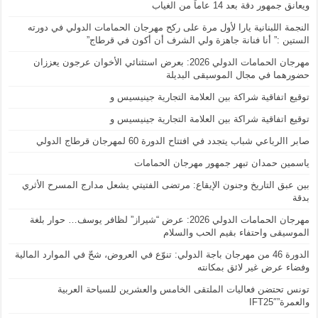
ويعانق جمهور دقة بعد 14 عاماً من الغياب
النجمة اللبنانية يارا لأول مرة على ركح مهرجان الحمامات الدولي في دورته
الستين :” أنا فنانة جاهزة ولي الشرف أن أكون في قرطاج”
مهرجان الحمامات الدولي 2026: بعرض استثنائي الأخوان عرجون يعززان
حضورهما في مجال الموسيقى البديلة
توقيع اتفاقية شراكة بين العلامة التجارية جينيسيس و
توقيع اتفاقية شراكة بين العلامة التجارية جينيسيس و
صابر االرباعي شباب يتجدد في افتتاح الدورة 60 لمهرجان قرطاج الدولي
ياسمين حمدان تبهر جمهور مهرجان الحمامات
بين عبق التاريخ وجنون الإيقاع: مرتضى الفتيتي يشعل مدارج المسرح الأثري
بدقة
مهرجان الحمامات الدولي 2026: عرض “شيراز” لظافر يوسف… حوار بلغة
الموسيقى واحتفاء بقيم الحب والسلام
الدورة 46 من مهرجان باجة الدولي: تنوّع في العروض، شحّ في الموارد المالية
وفضاء عرض غير لائق بمكانته
تونس تحتضن فعاليات الملتقى الخامس والعشرين للسياحة العربية
والعمرة”IFT25″