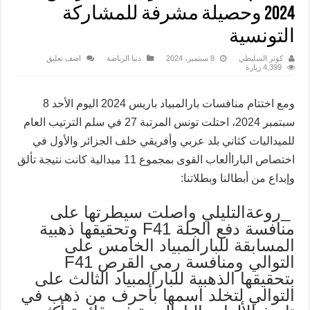
2024 وحصيلة مشرفة للمشاركة
التونسية
كوثر السليطي
8 سبتمبر، 2024
دنيا الرياضة
اضف تعليق
4,399 زيارة
ومع اختتام منافسات بارالمبياد باريس 2024 اليوم الأحد 8
سبتمبر 2024، احتلت تونس المرتبة 27 في سلم الترتيب العام
للميداليات كثاني بلد عربي وأفريقي خلف الجزائر والأول في
اختصاص الباراألعاب القوى بمجموع 11 ميدالية كانت نتيجة تألق
وإبداع من أبطالنا وبطلاتنا:
_روعةالتليلي واصلت سيطرتها على
منافسة دفع الجلة F41 وتحقيقها ذهبية
المسابقة للبارالمبياد الخامس على
التوالي ومنافسة رمي القرص F41
بتحقيقها الذهبية للبارالمبياد الثالث على
التوالي لتخلد اسمها بأحرف من ذهب في