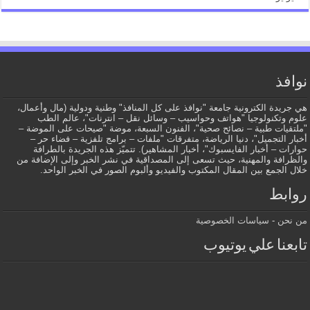
نوافذ
هي جريدة الكترونية جامعة "نوافذ على كل المنافذ" وطنية ودولية (مال وأعمال،
علوم وتكنولوجيا "هواتف وحواسيب – وسائل نقل – انترنات"، عالم الطب
"ملتقيات طبية – نصائح صحية"، الفنون السبعة، موضة "صيحات على الموضة –
أخبار التجميل"، دنيا الرياضة، متفرقات "ملفات – برامج تلفزية – فضاء حر –
حوارات – أخبار الفايسبوك"، أخبار المشاهير). تتميّز هذه الجريدة بالطرافة
والظرافة والمهنية، حيث تسعى إلى المصداقية في نشر الخبر وإلى الإضافة من
خلال الجمع بين المقال المكتوب والفيديو وألبوم الصور في الخبر الواحد.
روابط
من نحن
-
سياسات الخصوصية
تابعنا علي يوتيوب