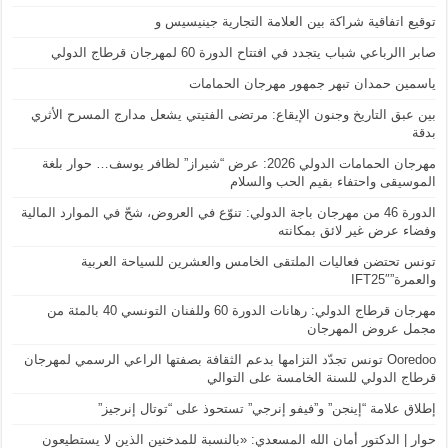
توقيع اتفاقية شراكة بين العلامة التجارية جينيسيس و
صابر االرباعي شباب يتجدد في افتتاح الدورة 60 لمهرجان قرطاج الدولي
ياسمين حمدان تبهر جمهور مهرجان الحمامات
بين عبق التاريخ وجنون الإيقاع: مرتضى الفتيتي يشعل مدارج المسرح الأثري
بدقة
مهرجان الحمامات الدولي 2026: عرض “شيراز” لظافر يوسف… حوار بلغة
الموسيقى واحتفاء بقيم الحب والسلام
الدورة 46 من مهرجان باجة الدولي: تنوّع في العروض، شحّ في الموارد المالية
وفضاء عرض غير لائق بمكانته
تونس تحتضن فعاليات الملتقى الخامس والعشرين للسياحة العربية
والعمرة”IFT25″
مهرجان قرطاج الدولي: رهانات الدورة 60 وللفنان التونسي 40 بالمئة من
مجمل عروض المهرجان
Ooredoo تونس تجدّد التزامها بدعم الثقافة بصفتها الراعي الرسمي لمهرجان
قرطاج الدولي للسنة الخامسة على التوالي
إطلاق علامة “إينجن” و”فيفو إنرجي” تستحوذ على “توتال إنرجيز”
حوار | الدكتور أمان الله المسعدي: «بالنسبة للمدخنين الذين لا يستطيعون