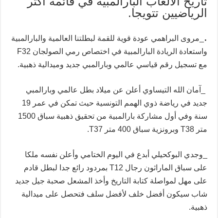
تاريخ الألعاب البارالمبية في قائمة أكثر
الرياضيين تتويجا.
.
_مروى البراهمي عودة قوية للقمة لبطلتنا العالمية والبارالمبية
واستعادة الريادة البارالمبية في اختصاص رمي الصولجان F32
مع تسجيل رقم قياسي عالمي وبارالمبي جديد وميدالية ذهبية.
_آمان الله التيساوي أعلن عن ميلاد بطل عالمي وبارالمبي
جديد في رياضة ذوي الهمم التونسية حيث تمكن في عمر 19
سنة وفي أول مشاركة بارالمبية من تحقيق ذهبية سباق 1500
متر T38 وبرونزية سباق 400 متر T37.
_وجدي البوكحيلي أبدع في اليوم الختامي وأعلن نفسه ملكا
على سباق الماراثون رجال T12 بمردود رائع جدا لبطل قادم
على مهل لمواصلة كتابة التاريخ وأخذ المشعل صحبة جيل جديد
شاب سيكون أفضل خلف لأفضل سلف فتحصل على ميدالية
ذهبية.