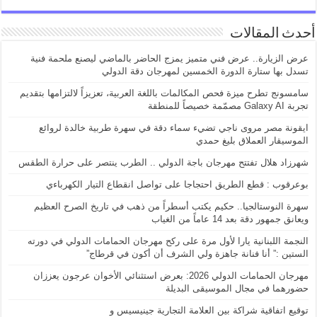
أحدث المقالات
عرض الزيارة.. عرض فني متميز يمزج الحاضر بالماضي ليصنع ملحمة فنية
تسدل بها ستارة الدورة الخمسين لمهرجان دقة الدولي
سامسونج تطرح ميزة فحص المكالمات باللغة العربية، تعزيزاً لالتزامها بتقديم
تجربة Galaxy AI مصمّمة خصيصاً للمنطقة
ايقونة مصر مروى ناجي تضيء سماء دقة في سهرة طربية خالدة لروائع
الموسيقار العملاق بليغ حمدي
شهرزاد هلال تفتتح مهرجان باجة الدولي .. الطرب ينتصر على حرارة الطقس
بوعرقوب : قطع الطريق احتجاجا على تواصل انقطاع التيار الكهرباءي
سهرة النوستالجيا.. حكيم يكتب أسطراً من ذهب في تاريخ الصرح العظيم
ويعانق جمهور دقة بعد 14 عاماً من الغياب
النجمة اللبنانية يارا لأول مرة على ركح مهرجان الحمامات الدولي في دورته
الستين :” أنا فنانة جاهزة ولي الشرف أن أكون في قرطاج”
مهرجان الحمامات الدولي 2026: بعرض استثنائي الأخوان عرجون يعززان
حضورهما في مجال الموسيقى البديلة
توقيع اتفاقية شراكة بين العلامة التجارية جينيسيس و