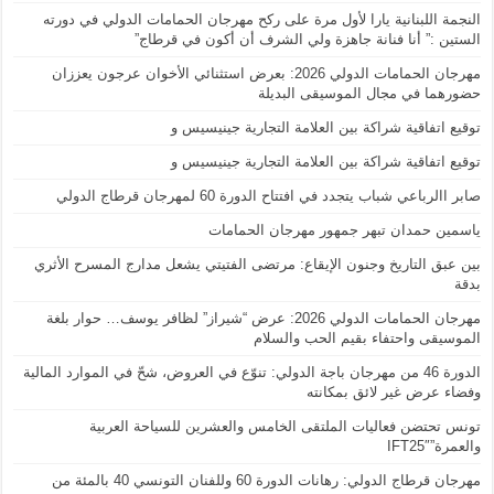
النجمة اللبنانية يارا لأول مرة على ركح مهرجان الحمامات الدولي في دورته
الستين :” أنا فنانة جاهزة ولي الشرف أن أكون في قرطاج”
مهرجان الحمامات الدولي 2026: بعرض استثنائي الأخوان عرجون يعززان
حضورهما في مجال الموسيقى البديلة
توقيع اتفاقية شراكة بين العلامة التجارية جينيسيس و
توقيع اتفاقية شراكة بين العلامة التجارية جينيسيس و
صابر االرباعي شباب يتجدد في افتتاح الدورة 60 لمهرجان قرطاج الدولي
ياسمين حمدان تبهر جمهور مهرجان الحمامات
بين عبق التاريخ وجنون الإيقاع: مرتضى الفتيتي يشعل مدارج المسرح الأثري
بدقة
مهرجان الحمامات الدولي 2026: عرض “شيراز” لظافر يوسف… حوار بلغة
الموسيقى واحتفاء بقيم الحب والسلام
الدورة 46 من مهرجان باجة الدولي: تنوّع في العروض، شحّ في الموارد المالية
وفضاء عرض غير لائق بمكانته
تونس تحتضن فعاليات الملتقى الخامس والعشرين للسياحة العربية
والعمرة”IFT25″
مهرجان قرطاج الدولي: رهانات الدورة 60 وللفنان التونسي 40 بالمئة من