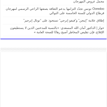
مجمل عروض المهرجان
Ooredoo تونس تجدّد التزامها بدعم الثقافة بصفتها الراعي الرسمي لمهرجان
قرطاج الدولي للسنة الخامسة على التوالي
إطلاق علامة “إينجن” و”فيفو إنرجي” تستحوذ على “توتال إنرجيز”
حوار | الدكتور أمان الله المسعدي: «بالنسبة للمدخنين الذين لا يستطيعون
الإقلاع، فإن تقليص المخاطر أصبح رهانًا للصحة العامة »