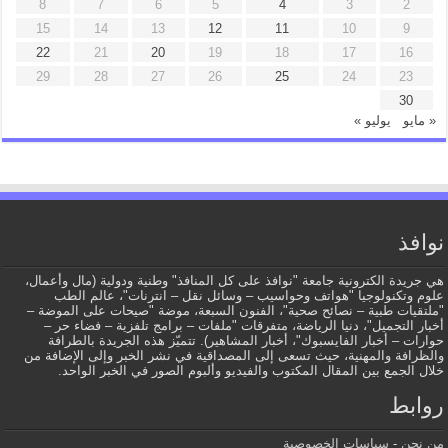
8
7
6
5
4
3
2
15
14
13
12
11
10
9
22
21
20
19
18
17
16
29
28
27
26
25
24
23
30
« مايو
يوليو »
نوافذ
هي جريدة الكترونية جامعة "نوافذ على كل المنافذ" وطنية ودولية (مال وأعمال،
علوم وتكنولوجيا "هواتف وحواسيب – وسائل نقل – انترنات"، عالم الطب
"ملتقيات طبية – نصائح صحية"، الفنون السبعة، موضة "صيحات على الموضة –
أخبار التجميل"، دنيا الرياضة، متفرقات "ملفات – برامج تلفزية – فضاء حر –
حوارات – أخبار الفايسبوك"، أخبار المشاهير). تتميّز هذه الجريدة بالطرافة
والظرافة والمهنية، حيث تسعى إلى المصداقية في نشر الخبر وإلى الإضافة من
خلال الجمع بين المقال المكتوب والفيديو وألبوم الصور في الخبر الواحد.
روابط
من نحن
-
سياسات الخصوصية