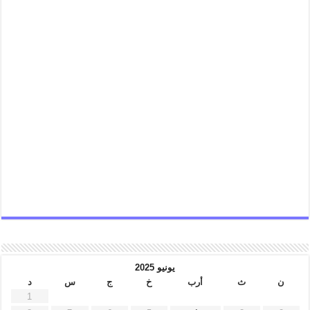
يونيو 2025
ن
ث
أرب
خ
ج
س
د
1