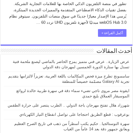
تطور في منصة التلفزيون الذكي الخاصة بها للعلامات التجارية الشريكة.
بفضل تقنيات الذكاء الاصطناعي المتقدمة والمميزات الجديدة المبتكرة،
يُرسي هذا الإصدار معيارًا جديدًا في سوق منصات التلفزيون. سيتوفر نظام
webOS Hub 3.0 مبدئيًا لأجهزة تلفزيون UHD تردد 60 …
أكمل القراءة »
أحدث المقالات
عرض الزيارة.. عرض فني متميز يمزج الحاضر بالماضي ليصنع ملحمة فنية
تسدل بها ستارة الدورة الخمسين لمهرجان دقة الدولي
سامسونج تطرح ميزة فحص المكالمات باللغة العربية، تعزيزاً لالتزامها بتقديم
تجربة Galaxy AI مصمّمة خصيصاً للمنطقة
ايقونة مصر مروى ناجي تضيء سماء دقة في سهرة طربية خالدة لروائع
الموسيقار العملاق بليغ حمدي
شهرزاد هلال تفتتح مهرجان باجة الدولي .. الطرب ينتصر على حرارة الطقس
بوعرقوب : قطع الطريق احتجاجا على تواصل انقطاع التيار الكهرباءي
سهرة النوستالجيا.. حكيم يكتب أسطراً من ذهب في تاريخ الصرح العظيم
ويعانق جمهور دقة بعد 14 عاماً من الغياب