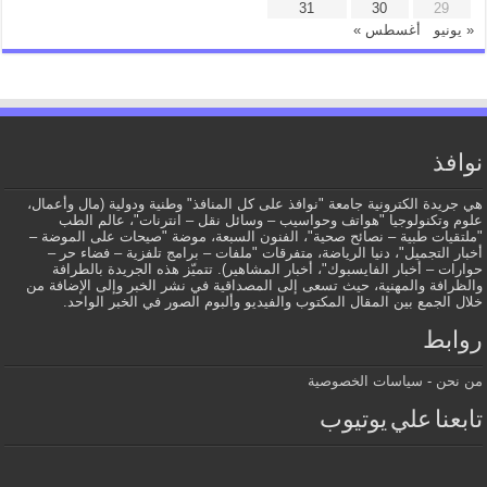
31
30
29
« يونيو
أغسطس »
نوافذ
هي جريدة الكترونية جامعة "نوافذ على كل المنافذ" وطنية ودولية (مال وأعمال،
علوم وتكنولوجيا "هواتف وحواسيب – وسائل نقل – انترنات"، عالم الطب
"ملتقيات طبية – نصائح صحية"، الفنون السبعة، موضة "صيحات على الموضة –
أخبار التجميل"، دنيا الرياضة، متفرقات "ملفات – برامج تلفزية – فضاء حر –
حوارات – أخبار الفايسبوك"، أخبار المشاهير). تتميّز هذه الجريدة بالطرافة
والظرافة والمهنية، حيث تسعى إلى المصداقية في نشر الخبر وإلى الإضافة من
خلال الجمع بين المقال المكتوب والفيديو وألبوم الصور في الخبر الواحد.
روابط
من نحن
-
سياسات الخصوصية
تابعنا علي يوتيوب