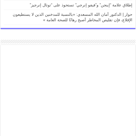
إطلاق علامة “إينجن” و”فيفو إنرجي” تستحوذ على “توتال إنرجيز”
حوار | الدكتور أمان الله المسعدي: «بالنسبة للمدخنين الذين لا يستطيعون
الإقلاع، فإن تقليص المخاطر أصبح رهانًا للصحة العامة »