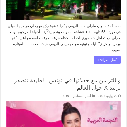
صعد أحفاد بوب مارلي ملك الريغي باكرا خشبة ركح مهرجان قرطاج الدولي
في دورته 58 تلبية لنداء عشاقه. أصوات ونغم يذكّرنا بأجواء المرحوم بوب
مارلي مع تفاعل جماهيري لحظة بلحظة حرف بحرف خاصة مع اغنية ” نو
وومن نو كراي”. ليلة جنونية مع موسيقى الريغي حيث اخذت الة القيثارة
نصيب …
أكمل القراءة »
وبالتزامن مع حفلاتها في تونس.. لطيفة تتصدر
تريند X حول العالم
26 يوليو، 2024
أخبار المشاهير
0