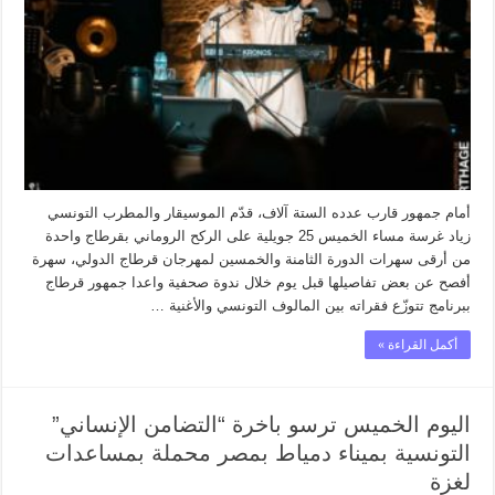
أمام جمهور قارب عدده الستة آلاف، قدّم الموسيقار والمطرب التونسي
زياد غرسة مساء الخميس 25 جويلية على الركح الروماني بقرطاج واحدة
من أرقى سهرات الدورة الثامنة والخمسين لمهرجان قرطاج الدولي، سهرة
أفصح عن بعض تفاصيلها قبل يوم خلال ندوة صحفية واعدا جمهور قرطاج
ببرنامج تتوزّع فقراته بين المالوف التونسي والأغنية …
أكمل القراءة »
اليوم الخميس ترسو باخرة “التضامن الإنساني”
التونسية بميناء دمياط بمصر محملة بمساعدات
لغزة