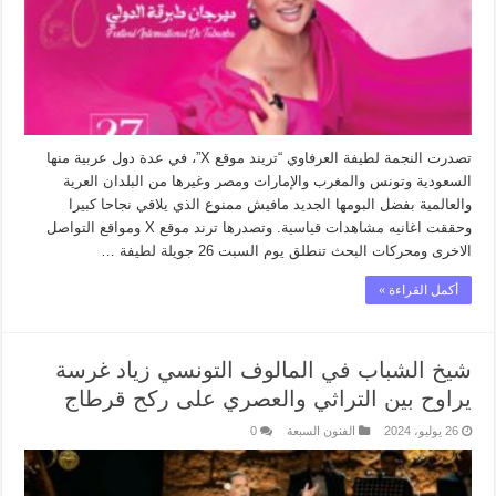
تصدرت النجمة لطيفة العرفاوي “تريند موقع X”، في عدة دول عربية منها
السعودية وتونس والمغرب والإمارات ومصر وغيرها من البلدان العرية
والعالمية بفضل البومها الجديد مافيش ممنوع الذي يلاقي نجاحا كبيرا
وحققت اغانيه مشاهدات قياسية. وتصدرها ترند موقع X ومواقع التواصل
الاخرى ومحركات البحث تنطلق يوم السبت 26 جويلة لطيفة …
أكمل القراءة »
شيخ الشباب في المالوف التونسي زياد غرسة
يراوح بين التراثي والعصري على ركح قرطاج
26 يوليو، 2024
الفنون السبعة
0