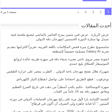
1
»
4
3
2
صفحة 1 من 4
أحدث المقالات
عرض الزيارة.. عرض فني متميز يمزج الحاضر بالماضي ليصنع ملحمة فنية
تسدل بها ستارة الدورة الخمسين لمهرجان دقة الدولي
سامسونج تطرح ميزة فحص المكالمات باللغة العربية، تعزيزاً لالتزامها بتقديم
تجربة Galaxy AI مصمّمة خصيصاً للمنطقة
ايقونة مصر مروى ناجي تضيء سماء دقة في سهرة طربية خالدة لروائع
الموسيقار العملاق بليغ حمدي
شهرزاد هلال تفتتح مهرجان باجة الدولي .. الطرب ينتصر على حرارة الطقس
بوعرقوب : قطع الطريق احتجاجا على تواصل انقطاع التيار الكهرباءي
سهرة النوستالجيا.. حكيم يكتب أسطراً من ذهب في تاريخ الصرح العظيم
ويعانق جمهور دقة بعد 14 عاماً من الغياب
النجمة اللبنانية يارا لأول مرة على ركح مهرجان الحمامات الدولي في دورته
الستين :” أنا فنانة جاهزة ولي الشرف أن أكون في قرطاج”
مهرجان الحمامات الدولي 2026: بعرض استثنائي الأخوان عرجون يعززان