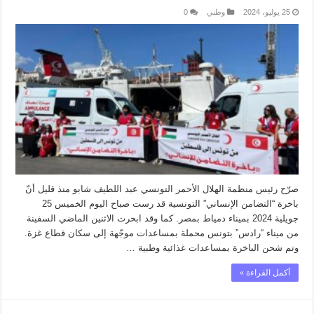
25 يوليو، 2024
وطني
0
صرّح رئيس منظمة الهلال الأحمر التونسي عبد اللطيف شابو منذ قليل أنّ
باخرة “التضامن الإنساني” التونسية قد رست صباح اليوم الخميس 25
جويلية 2024 بميناء دمياط بمصر. كما وقد ابحرت الاثنين الماضي السفينة
من ميناء “رادس” بتونس محملة بمساعدات موجّهة إلى سكان قطاع غزة.
وتم شحن الباخرة بمساعدات غذائية وطبية …
أكمل القراءة »