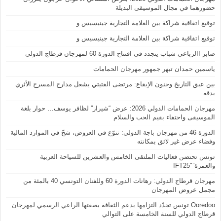
حضورهما في مجال الموسيقى البديلة
توقيع اتفاقية شراكة بين العلامة التجارية جينيسيس و
توقيع اتفاقية شراكة بين العلامة التجارية جينيسيس و
صابر االرباعي شباب يتجدد في افتتاح الدورة 60 لمهرجان قرطاج الدولي
ياسمين حمدان تبهر جمهور مهرجان الحمامات
بين عبق التاريخ وجنون الإيقاع: مرتضى الفتيتي يشعل مدارج المسرح الأثري
بدقة
مهرجان الحمامات الدولي 2026: عرض “شيراز” لظافر يوسف… حوار بلغة
الموسيقى واحتفاء بقيم الحب والسلام
الدورة 46 من مهرجان باجة الدولي: تنوّع في العروض، شحّ في الموارد المالية
وفضاء عرض غير لائق بمكانته
تونس تحتضن فعاليات الملتقى الخامس والعشرين للسياحة العربية
والعمرة”IFT25″
مهرجان قرطاج الدولي: رهانات الدورة 60 وللفنان التونسي 40 بالمئة من
مجمل عروض المهرجان
Ooredoo تونس تجدّد التزامها بدعم الثقافة بصفتها الراعي الرسمي لمهرجان
قرطاج الدولي للسنة الخامسة على التوالي