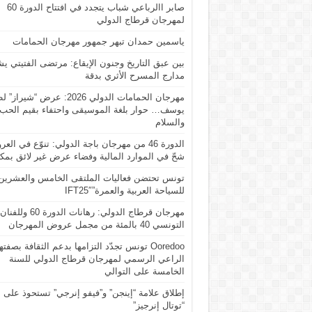
صابر االرباعي شباب يتجدد في افتتاح الدورة 60
لمهرجان قرطاج الدولي
ياسمين حمدان تبهر جمهور مهرجان الحمامات
بين عبق التاريخ وجنون الإيقاع: مرتضى الفتيتي ي
مدارج المسرح الأثري بدقة
مهرجان الحمامات الدولي 2026: عرض “شير
يوسف… حوار بلغة الموسيقى واحتفاء بقيم الحب
والسلام
الدورة 46 من مهرجان باجة الدولي: تنوّع في ال
شحّ في الموارد المالية وفضاء عرض غير لائق بمكا
تونس تحتضن فعاليات الملتقى الخامس والعشرين
للسياحة العربية والعمرة”IFT25″
مهرجان قرطاج الدولي: رهانات الدورة 60 وللفنان
التونسي 40 بالمئة من مجمل عروض المهرجان
Ooredoo تونس تجدّد التزامها بدعم الثقافة بصفته
الراعي الرسمي لمهرجان قرطاج الدولي للسنة
الخامسة على التوالي
إطلاق علامة “إينجن” و”فيفو إنرجي” تستحوذ على
“توتال إنرجيز”