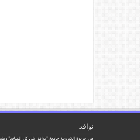
نوافذ
هي جريدة الكترونية جامعة "نوافذ على كل المنافذ" وطني