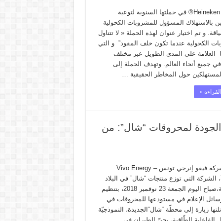
شرعت Heineken® في حملتها السنوية لتوعية
ين بالاستهلاك المسؤول للمشروبات الكحولية
اقة. و تم اختيار عنوان لهذه الحملة « لا تتناول
ات الكحولية عندما تكون خلف المقود” و التي
 العلامة على المدى الطويل عبر مختلف
ي جميع أنحاء العالم. وتهدف الحملة إلى
لمستهلكين حول المخاطر الحقيقية …
لقراءة »
الجودة لمحروقات “شال”: من
قامت شركة فيفو إنرجي تونس – Vivo Energy
Tunisie، الشركة التي توزع منتجات “شال” في البلاد
التونسية،صباح اليوم الجمعة 23 نوفمبر 2018، بتنظيم
وسائل الإعلام في مستودعها للمحروقات في
تها زيارة إلى محطّة “شال”الجديدة، النموذجيّة
الفاعلية الطّاقية، بحيّ الطيران في