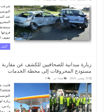
التونسي
عند السي
المشروب
ستنفذها
فروعها ف
تثقيف ا
أكمل ا
زيارة ميدانية للصحافيين للكشف عن مقاربة 
مستودع المحروقات إلى محطة الخدمات
23 نوفمبر، 2018
فضاء حر
0
زيارة ل
رادس، تل
في مجال 