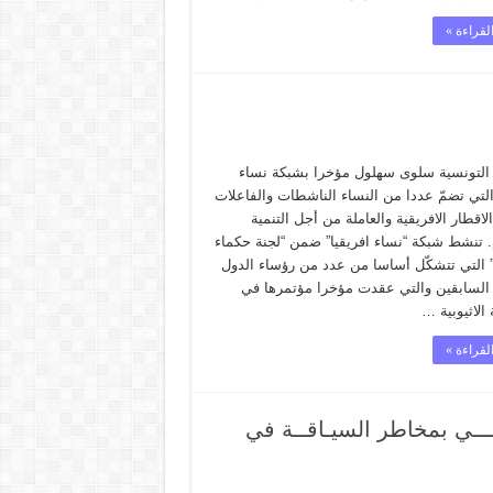
لقراءة »
التونسية سلوى سهلول مؤخرا بشبكة نساء
التي تضمّ عددا من النساء الناشطات والفاعلات
اقطار الافريقية والعاملة من أجل التنمية
. تنشط شبكة “نساء افريقيا” ضمن “لجنة حكماء
 ” التي تتشكّل أساسا من عدد من رؤساء الدول
ة السابقين والتي عقدت مؤخرا مؤتمرها في
الاثيوبية …
لقراءة »
تونســـي بمخاطر السيـاقــة في