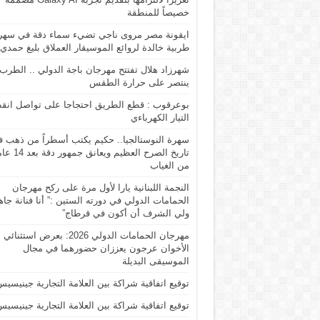
خصيصاً للمنطقة
ايقونة مصر مروى ناجي تضيء سماء دقة في سهر
طربية خالدة لروائع الموسيقار العملاق بليغ حمدي
شهرزاد هلال تفتتح مهرجان باجة الدولي .. الطرب
ينتصر على حرارة الطقس
بوعرقوب : قطع الطريق احتجاجا على تواصل انق
التيار الكهرباءي
سهرة النوستالجيا.. حكيم يكتب أسطراً من ذهب 
تاريخ الصرح العظيم ويعانق جمهور د
من الغياب
النجمة اللبنانية يارا لأول مرة على ركح مهرجان
الحمامات الدولي في دورته الستين :” أنا فنانة جاه
ولي الشرف أن أكون في قرطاج”
مهرجان الحمامات الدولي 2026: بعرض استثنائي
الأخوان عرجون يعززان حضورهما في مجال
الموسيقى البديلة
توقيع اتفاقية شراكة بين العلامة التجارية جينيسيس
توقيع اتفاقية شراكة بين العلامة التجارية جينيسيس