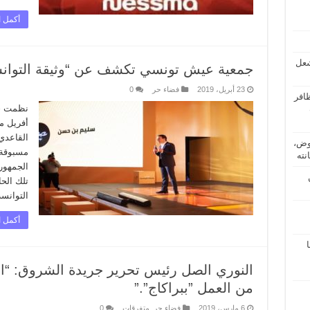
أكمل ا
شعل
جمعية عيش تونسي تكشف عن “وثيقة التوانسة” المت
23 أبريل، 2019
فضاء حر
0
از” لظافر
أفريل مؤ
القاعدي
عروض،
مسبوقة 
نته
الجمهور
تلك الح
التوانس
أكمل ا
ا
النوري الصل رئيس تحرير جريدة الشروق: “ال
من العمل ”ببراكاج”.”
6 مارس، 2019
فضاء حر
,
متفرقات
0