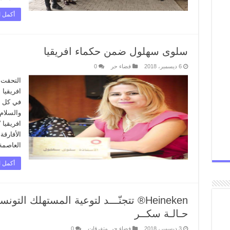
أكمل ا
سلوى سهلول ضمن حكماء افريقيا
6 ديسمبر، 2018
فضاء حر
0
التحقت 
افريقيا 
في كل ال
والسلام
افريقيا
الأفارق
العاصمة 
أكمل ا
Heineken® تتجنّـــد لتوعية المستهلك ال
حـالـة سكــر
3 ديسمبر، 2018
فضاء حر
,
متفرقات
0