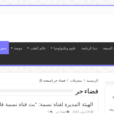
 السبعة
دنيا الرياضة
علوم وتكنولوجيا
عالم الطب
موضة
متفر
الرئيسية
/
متفرقات
/
فضاء حر
(صفحه 6)
فضاء حر
ة
الهيئة المديرة لقناة نسمة: “بث قناة نسمة قانو
ية،
26 أبريل، 2019
فضاء حر
0