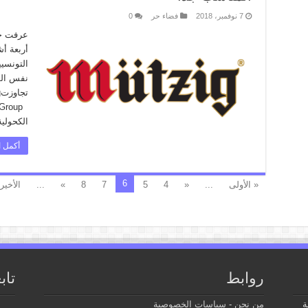
7 نوفمبر، 2018
فضاء حر
0
أربعة أ
التونسيي
نفس الو
الكحولية
أكمل ا
6
« الأولى
...
«
4
5
7
8
»
...
الأخير
روابط
تاب
ة
من نحن
-
سياسات الخصوصية