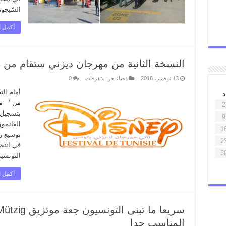
السّيجوم
أكمل ا
النسخة الثانية من مهرجان ديزني ستقام من 23 الى 25 نوفمبر 2018
13 نوفمبر، 2018
فضاء حر
,
متفرقات
0
أمام الن
د
من ‘ مه
2
بتسجيل 
9
القائمو
1
توسيع ر
2
في انتظ
3
التونسي
أكمل ا
المناسب جدا