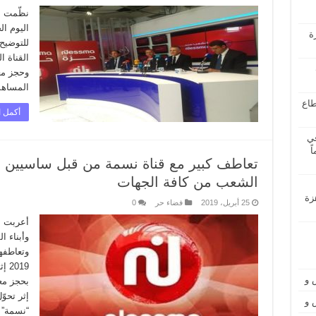
نظّمت ا
ة
للتوضيح
القناة ا
وحجز معد
المساهم
طاع
أكمل ا
في
قة بعد 14 عاماً
تعاطف كبير مع قناة نسمة من قبل ساسيين وفن
الشعب من كافة الجهات
زة
25 أبريل، 2019
فضاء حر
0
أعربت ع
وأبناء ا
019
 و
بحجز معد
إثر تحوّ
 و
“نسمة” 