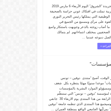
شهدت جريدة ”الشروق” اليوم الأربعاء 6 مارس 2019
ريبة تمثلت في افتكاك عوني حراسة بالصحيفة
الوظيفية التي يمتلكها رئيس التحرير النوري
لقوة على مرأى ومسمع من الجميع في
 ما أصاب زوجته بالذعر وجوبهت باستنكار واسع
الصحفيين بمختلف انتماءاتهم. لم يتمالك
الصل دموعه عندما …
لقراءة »
لمؤسسات”
 الوقت، أصبح “منتدى دوفين – تونس
ت” موعدا سنويّا مهمّا ينتظره بكل شغف
ومسؤولو الموارد البشرية بالمؤسسات
 لمؤسسة “دوفين – تونس” التي ستنظّم
النسخة الرابعة من هذا المنتدى يوم الاربعاء 30 جانفي
2 . وسيجمع هذا المنتدى الذي تنظمه جامعة “دوفين
 بمركّبها الجامعي الواقع بمنطقة العمران …