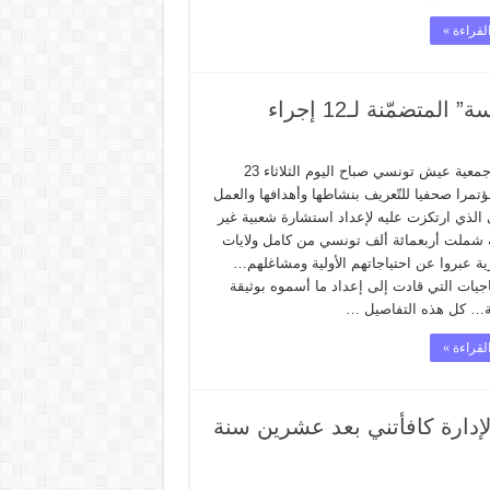
لقراءة »
ضمّنة لـ12 إجراء
نظمت جمعية عيش تونسي صباح اليوم الثلاثاء 23
تمرا صحفيا للتّعريف بنشاطها وأهدافها والعمل
 الذي ارتكزت عليه لإعداد استشارة شعبية غير
شملت أربعمائة ألف تونسي من كامل ولايات
ية عبروا عن احتياجاتهم الأولية ومشاغلهم…
اجيات التي قادت إلى إعداد ما أسموه بوثيقة
ة… كل هذه التفاصيل …
لقراءة »
إدارة كافأتني بعد عشرين سنة