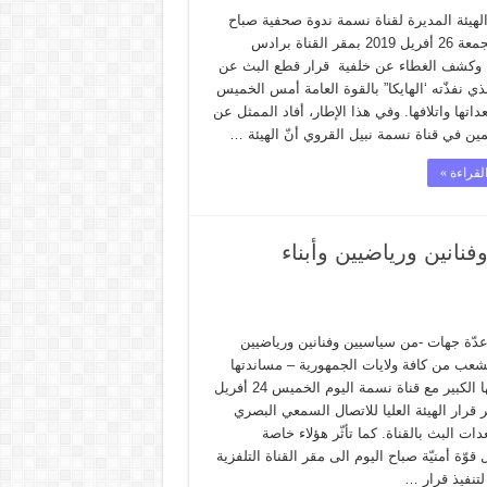
لهيئة المديرة لقناة نسمة ندوة صحفية صباح
اليوم الجمعة 26 أفريل 2019 بمقر القناة برادس
 وكشف الغطاء عن خلفية قرار قطع البث عن
لذي نفذّته ‘الهايكا” بالقوة العامة أمس الخميس
اتها واتلافها. وفي هذا الإطار، أفاد الممثل عن
ين في قناة نسمة نبيل القروي أنّ الهيئة …
لقراءة »
انين ورياضيين وأبناء
دّة جهات -من سياسيين وفنانين ورياضيين
لشعب من كافة ولايات الجمهورية – مساندتها
وتعاطفها الكبير مع قناة نسمة اليوم الخميس 24 أفريل
2 إثر قرار الهيئة العليا للاتصال السمعي البصري
ات البث بالقناة. كما تأثّر هؤلاء خاصة
ل قوّة أمنيّة صباح اليوم الى مقر القناة التلفزية
لتنفيذ قرار …