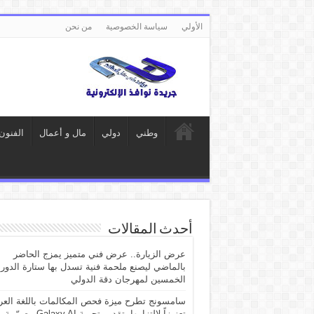
الأولي
سياسة الخصوصية
من نحن
وطني
دولي
مال و أعمال
الفنون
أحدث المقالات
عرض الزيارة.. عرض فني متميز يمزج الحاضر
بالماضي ليصنع ملحمة فنية تسدل بها ستارة الدور
الخمسين لمهرجان دقة الدولي
سامسونج تطرح ميزة فحص المكالمات باللغة العرب
تعزيزاً لالتزامها بتقديم تجربة Galaxy AI مصمّمة