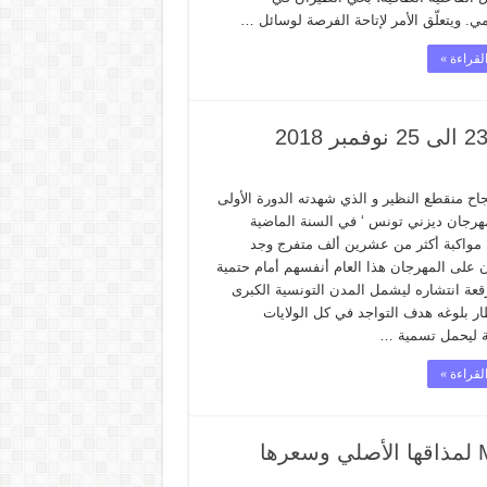
ي. ويتعلّق الأمر لإتاحة الفرصة لوسائل …
لقراءة »
جاح منقطع النظير و الذي شهدته الدورة الأولى
رجان ديزني تونس ‘ في السنة الماضية
مواكبة أكثر من عشرين ألف متفرج وجد
ن على المهرجان هذا العام أنفسهم أمام حتمية
قعة انتشاره ليشمل المدن التونسية الكبرى
ار بلوغه هدف التواجد في كل الولايات
ة ليحمل تسمية …
لقراءة »
سريعا ما تبنى التونسيون جعة موتزيق Mützig لمذاقها الأصلي وسعرها